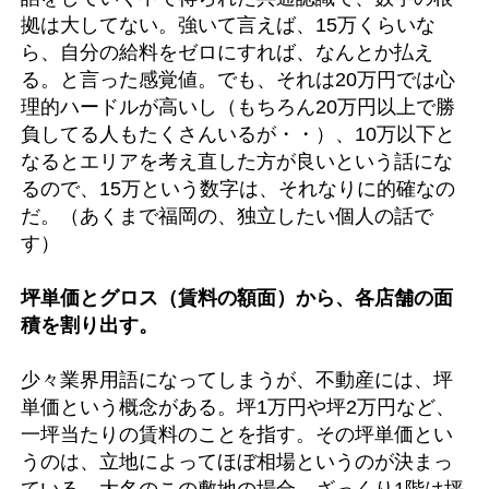
拠は大してない。強いて言えば、15万くらいな
ら、自分の給料をゼロにすれば、なんとか払え
る。と言った感覚値。でも、それは20万円では心
理的ハードルが高いし（もちろん20万円以上で勝
負してる人もたくさんいるが・・）、10万以下と
なるとエリアを考え直した方が良いという話にな
るので、15万という数字は、それなりに的確なの
だ。（あくまで福岡の、独立したい個人の話で
す）
坪単価とグロス（賃料の額面）から、各店舗の面
積を割り出す。
少々業界用語になってしまうが、不動産には、坪
単価という概念がある。坪1万円や坪2万円など、
一坪当たりの賃料のことを指す。その坪単価とい
うのは、立地によってほぼ相場というのが決まっ
ている。大名のこの敷地の場合、ざっくり1階は坪