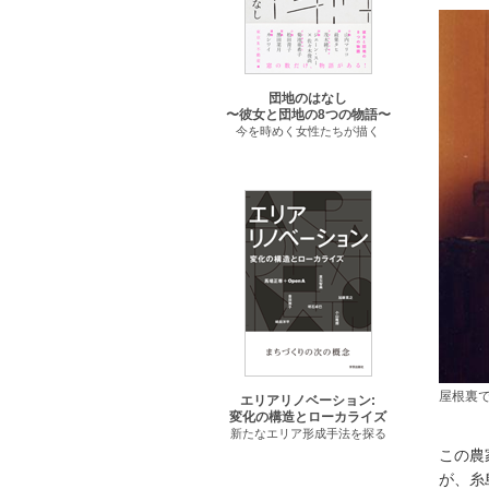
団地のはなし
〜彼女と団地の8つの物語〜
今を時めく女性たちが描く
屋根裏
エリアリノベーション:
変化の構造とローカライズ
新たなエリア形成手法を探る
この農
が、糸