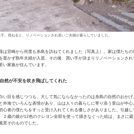
様子。尋ねると、リノベーションされ若いご夫婦が暮らしていました。
母は宮崎から何度も糸島を訪ねてくれました（写真上）。家は僕たちの
を置かず熟年夫婦が入居。その後、買い手が決まりリノベーションされ
若い家族が住んでいます。
自然が不安を吹き飛ばしてくれた
白い目を感じつつも、大して気にならなかったのは糸島の自然のおかげ
と外海でいろんな表情があり、山は人々の暮らしに寄り添う里山が中心
初心者の僕たちをすっと受け入れてくれる優しさがありました。引越し
、２歳の娘が12色のクレヨン全部を使って描きなぐった絵は、まさに庭
風景そのものでした。