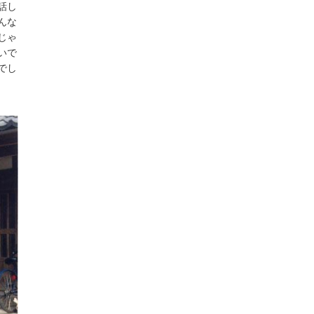
話し
んな
じゃ
いで
でし