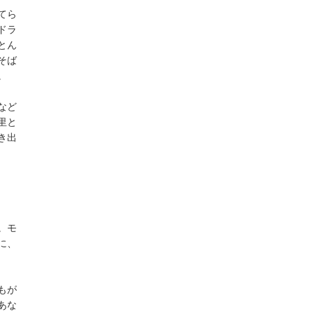
てら
ドラ
とん
そば
。
など
里と
き出
。モ
に、
もが
あな