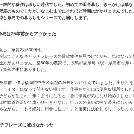
一般的な移住は珍しい時代でした。初めての田舎暮し、きっかけは単な
程度のものでしたが、なじむまでにそれほど時間はかかりませんでした
緯と糸島での暮らしをシリーズでお届けします。
.1 糸島は25年前からアツかった
近し。家賃2万5000円」
報誌でこんなキャッチフレーズの賃貸物件を見つけてから、気になって
仕方がありません。築80年の農家で、糸島郡志摩町（現・糸島市志摩）
う集落の中にありました。
25年前、僕は福岡市中央区薬院の雑居ビルに住んでいました。出版社を
ーライターになって間もない頃です。仕事をするには便利な場所でした
子どもが生まれ、歩くようになると、急に環境が気になり始めました。
は幹線道路沿いで車がひっきりなし。排ガスの臭いの中で遊具にしがみ
めながら、「もう絶対、田舎に住む！」と唐突に決心してしまったので
チフレーズに嘘はなかった