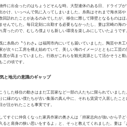
物件に出会ったのはちょうどそんな時。大型連休のある日、ドライブが
出かけ、いっぺんで気に入ってしまいました。糸島はそれまで海水浴や
数回訪れたことがあるのみでしたが、移住に際して障壁となるものはほ
ませんでした。毎日定刻に出勤する必要もなかったし、妻は宮崎の海の
れ育ったので、むしろ僕よりも新しい環境を楽しみにしていたようです
既に糸島の〝うわさ〟は福岡市内にいても届いていました。陶芸や木工
家が次々に工房を構え始めていて、美しい海のイメージとともに工芸の
名度が高まっていました。行政がこれらを観光資源として活かそうと動
もこの頃です。
気と地元の意識のギャップ
こうした移住の動きはまだ工芸家など一部の人たちに限られていました
りに縁のない僕たちが古い集落の真ん中に、それも賃貸で入居したこと
目が注がれたことも事実です。
してすぐに仲良くなった家具作家の奥さんは「持家志向が強いから子ど
入ると肩身の狭い思いをするよ」と、そっと教えてくれました。妻は「