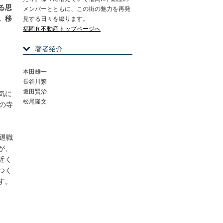
る思
メンバーとともに、この街の魅力を再発
。移
見する日々を綴ります。
福岡Ｒ不動産トップページへ
著者紹介
本田雄一
長谷川繁
坂田賢治
気に
松尾隆文
の寺
退職
が、
近く
つく
す。