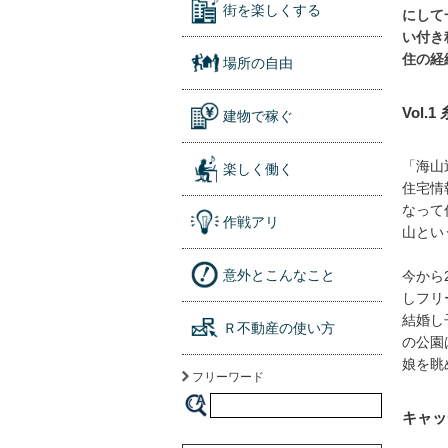
街を楽しくする
にして
い付き
住の経
場所の自由
Vol
建物で稼ぐ
「海山
楽しく働く
住宅情
なって
作戦アリ
山とい
意外とこんなこと
今から
しフリ
結婚し
Ｒ不動産の使い方
の公園
娘を眺
フリーワード
キャッ