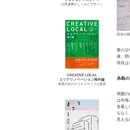
公民連携のしくみとデザイン
現在の
妻の父
後、間
現在は
CREATIVE LOCAL
糸島の
エリアリノベーション海外編
衰退の先のクリエイティブな風景
周囲の
は内海
舎暮し
もなく
見える