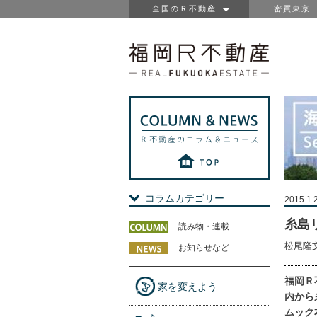
全国のＲ不動産
密買東京
コラムカテゴリー
2015.1.
糸島
読み物・連載
松尾隆
お知らせなど
福岡Ｒ
家を変えよう
内から
ムック