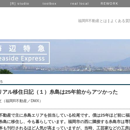
[R] studio
toolbox
real local
REWORK
福岡R不動産とは
|
よくある質
25
リアル移住日記（１）糸島は25年前からアツかった
文（福岡R不動産／DMX）
不動産で主に糸島エリアを担当している松尾です。僕は25年ほど前に福
糸島に移住し、今も暮らしています。福岡市の西に隣接する糸島市は専
本も刊行されるほど人気が高まっていますが、当時、工芸家などの工房