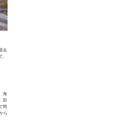
退去
て、
。海
。田
て間
から