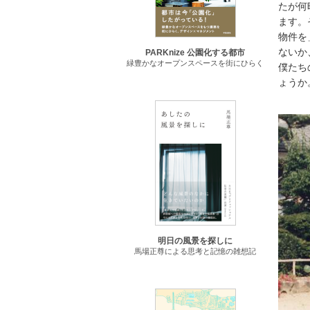
たが何
ます。
物件を
ないか
PARKnize 公園化する都市
緑豊かなオープンスペースを街にひらく
僕たち
ょうか
明日の風景を探しに
馬場正尊による思考と記憶の雑想記