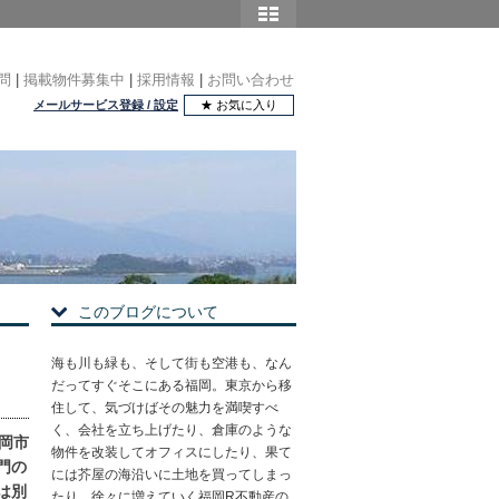
問
|
掲載物件募集中
|
採用情報
|
お問い合わせ
メールサービス登録 / 設定
★ お気に入り
このブログについて
海も川も緑も、そして街も空港も、なん
だってすぐそこにある福岡。東京から移
住して、気づけばその魅力を満喫すべ
く、会社を立ち上げたり、倉庫のような
岡市
物件を改装してオフィスにしたり、果て
門の
には芥屋の海沿いに土地を買ってしまっ
は別
たり。徐々に増えていく福岡R不動産の