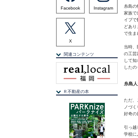
糸島の
Facebook
Instagram
家族で
イブで
どあり
で生ま
X
当時、
の工芸
関連コンテンツ
して知
したの
糸島人
Ｒ不動産の本
ただ、
ノづく
好奇の
引っ越
学校に