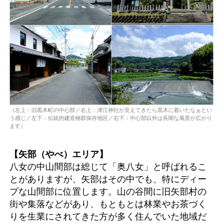
（左上：旧黒木町の中心部／右上：津江神社が見えてきたら黒木に着いたなぁとい
う感じ／左下：伝統的建造物群保存地区／右下：中心部以外は長閑な風景が広がり
ます）
【矢部（やべ）エリア】
八女の中山間部は総じて「奥八女」と呼ばれるこ
とがありますが、矢部はその中でも、特にディー
プな山間部に位置します。山の谷間に旧矢部村の
街や集落などがあり、もともとは林業やお茶づく
りを生業にされてきた方が多く住んでいた地域だ