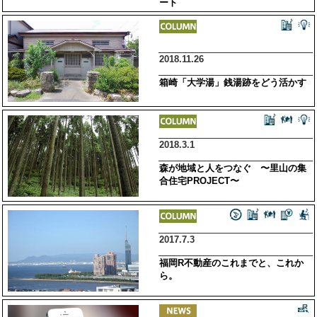
ート
2018.11.26
箱崎「大学湯」銭湯跡をどう活かす
2018.3.1
森が地域と人をつなぐ 〜里山の集
合住宅PROJECT〜
2017.7.3
福岡R不動産のこれまでと、これか
ら。