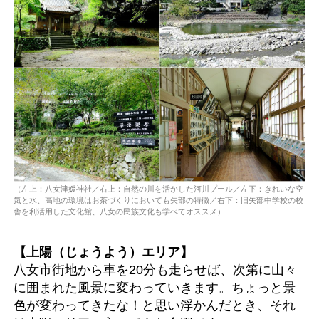
（左上：八女津媛神社／右上：自然の川を活かした河川プール／左下：きれいな空
気と水、高地の環境はお茶づくりにおいても矢部の特徴／右下：旧矢部中学校の校
舎を利活用した文化館、八女の民族文化も学べてオススメ）
【上陽（じょうよう）エリア】
八女市街地から車を20分も走らせば、次第に山々
に囲まれた風景に変わっていきます。ちょっと景
色が変わってきたな！と思い浮かんだとき、それ