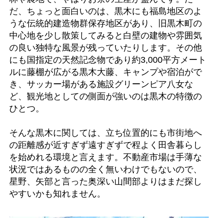
だ、ちょっと面白いのは、黒木にも福島地区のよ
うな伝統的建造物群保存地区があり、旧黒木町の
中心地を少し散策してみると白壁の建物や雰囲気
の良い独特な風景が残っていたりします。その他
にも国指定の天然記念物であり約3,000平方メート
ルに藤棚が広がる黒木大藤、キャンプや宿泊がで
き、サッカー場がある施設グリーンピア八女な
ど、観光地としての側面が強いのは黒木の特徴の
ひとつ。
そんな黒木に関しては、立ち位置的にも市街地へ
の距離感が近すぎず遠すぎずで程よく田舎暮らし
を始めれる環境と言えます。不動産市場は手薄な
状況ではあるものの全く無いわけでもないので、
星野、矢部と言った奥深い山間部よりはまだ探し
やすいかも知れません。