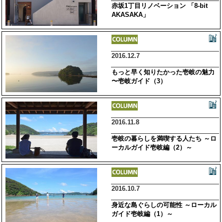
赤坂1丁目リノベーション 「8-bit
AKASAKA」
2016.12.7
もっと早く知りたかった壱岐の魅力
〜壱岐ガイド（3）
2016.11.8
壱岐の暮らしを満喫する人たち ～ロ
ーカルガイド壱岐編（2）～
2016.10.7
身近な島ぐらしの可能性 ～ローカル
ガイド壱岐編（1）～