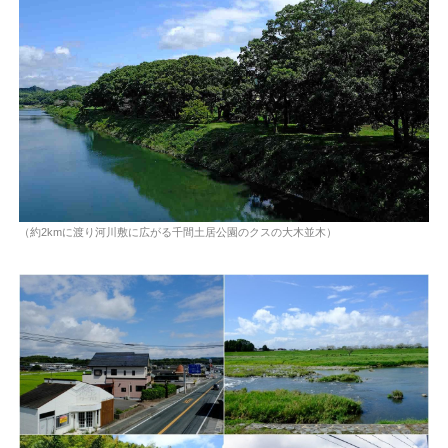
（約2kmに渡り河川敷に広がる千間土居公園のクスの大木並木）