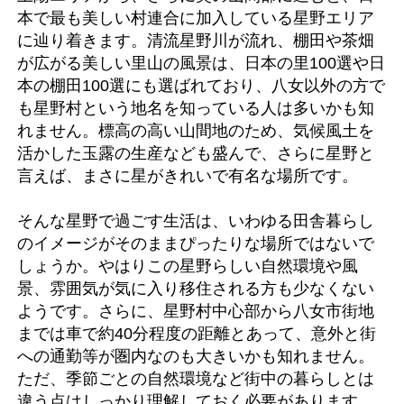
本で最も美しい村連合に加入している星野エリア
に辿り着きます。清流星野川が流れ、棚田や茶畑
が広がる美しい里山の風景は、日本の里100選や日
本の棚田100選にも選ばれており、八女以外の方で
も星野村という地名を知っている人は多いかも知
れません。標高の高い山間地のため、気候風土を
活かした玉露の生産なども盛んで、さらに星野と
言えば、まさに星がきれいで有名な場所です。
そんな星野で過ごす生活は、いわゆる田舎暮らし
のイメージがそのままぴったりな場所ではないで
しょうか。やはりこの星野らしい自然環境や風
景、雰囲気が気に入り移住される方も少なくない
ようです。さらに、星野村中心部から八女市街地
までは車で約40分程度の距離とあって、意外と街
への通勤等が圏内なのも大きいかも知れません。
ただ、季節ごとの自然環境など街中の暮らしとは
違う点はしっかり理解しておく必要があります。