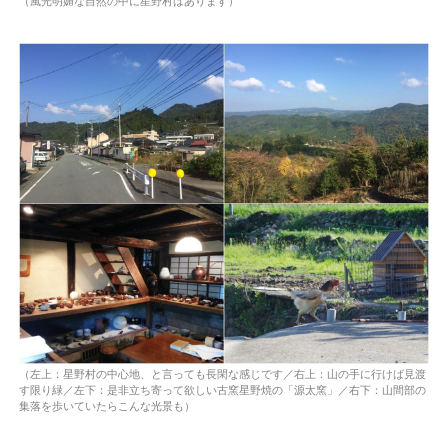
（風光明媚な自然の中に星野村はあります）
（左上：星野村の中心地、と言っても長閑な感じです／右上：山の手に行けば見渡
す限り緑／左下：是非立ち寄って欲しい古窯星野焼の「源太窯」／右下：山間部の
集落を歩いていたらこんな光景も）