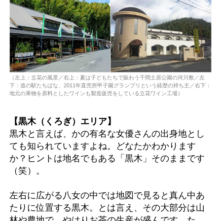
（左上：立花の風景／右上：夏は子どもたちで賑わう千間土居公園の河川敷／左
下：道の駅たちばな、2011年直売所甲子園グランプリという経歴の持ち主／右下：
地元の果物を原料としたワインも製造販売をしている立花ワイン工場）
【黒木（くろぎ）エリア】
黒木と言えば、かの有名な女優さんの出身地とし
ても知られていますよね。どなたかわかります
か？ヒントは地名でもある「黒木」そのままです
（笑）。
左右に広がる八女の中では地図で見ると真ん中あ
たりに位置する黒木。とは言え、その大部分は山
林や農地で、やはりお茶の生産が盛んです。た