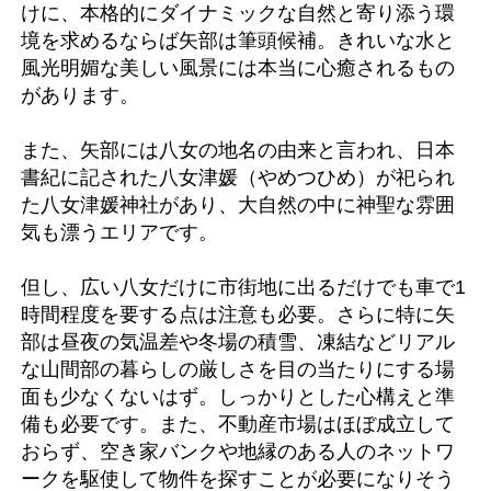
けに、本格的にダイナミックな自然と寄り添う環
境を求めるならば矢部は筆頭候補。きれいな水と
風光明媚な美しい風景には本当に心癒されるもの
があります。
また、矢部には八女の地名の由来と言われ、日本
書紀に記された八女津媛（やめつひめ）が祀られ
た八女津媛神社があり、大自然の中に神聖な雰囲
気も漂うエリアです。
但し、広い八女だけに市街地に出るだけでも車で1
時間程度を要する点は注意も必要。さらに特に矢
部は昼夜の気温差や冬場の積雪、凍結などリアル
な山間部の暮らしの厳しさを目の当たりにする場
面も少なくないはず。しっかりとした心構えと準
備も必要です。また、不動産市場はほぼ成立して
おらず、空き家バンクや地縁のある人のネットワ
ークを駆使して物件を探すことが必要になりそう