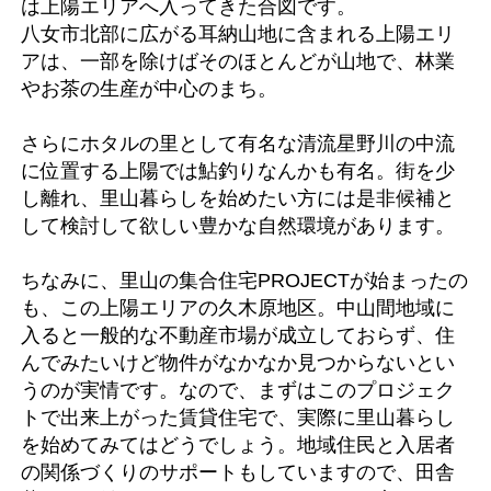
は上陽エリアへ入ってきた合図です。
八女市北部に広がる耳納山地に含まれる上陽エリ
アは、一部を除けばそのほとんどが山地で、林業
やお茶の生産が中心のまち。
さらにホタルの里として有名な清流星野川の中流
に位置する上陽では鮎釣りなんかも有名。街を少
し離れ、里山暮らしを始めたい方には是非候補と
して検討して欲しい豊かな自然環境があります。
ちなみに、里山の集合住宅PROJECTが始まったの
も、この上陽エリアの久木原地区。中山間地域に
入ると一般的な不動産市場が成立しておらず、住
んでみたいけど物件がなかなか見つからないとい
うのが実情です。なので、まずはこのプロジェク
トで出来上がった賃貸住宅で、実際に里山暮らし
を始めてみてはどうでしょう。地域住民と入居者
の関係づくりのサポートもしていますので、田舎