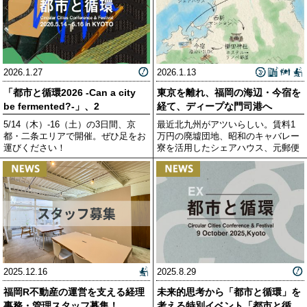
2026.1.27
2026.1.13
「都市と循環2026 -Can a city
東京を離れ、福岡の海辺・今宿を
be fermented?-」、2
経て、ディープな門司港へ
5/14（木）-16（土）の3日間、京
最近北九州がアツいらしい。賃料1
都・二条エリアで開催。ぜひ足をお
万円の廃墟団地、昭和のキャバレー
運びください！
寮を活用したシェアハウス、元郵便
局の
2025.12.16
2025.8.29
福岡R不動産の運営を支える経理
未来的思考から「都市と循環」を
事務・管理スタッフ募集！
考える特別イベント「都市と循環