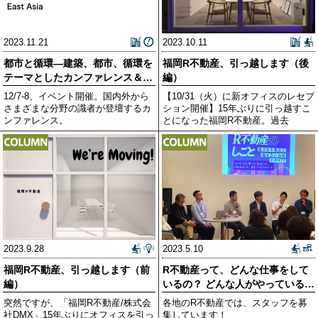
2023.11.21
2023.10.11
都市と循環―建築、都市、循環を
福岡R不動産、引っ越します（後
テーマとしたカンファレンス＆フ
編）
ェスティバルを京都で
12/7-8、イベント開催。国内外から
【10/31（火）に新オフィスのレセプ
さまざまな分野の識者が登壇するカ
ション開催】15年ぶりに引っ越すこ
ンファレンス。
とになった福岡R不動産。過去
2023.9.28
2023.5.10
福岡R不動産、引っ越します（前
R不動産って、どんな仕事をして
編）
いるの？ どんな人がやっている
の？ 「R不動産のし
突然ですが、「福岡R不動産/株式会
各地のR不動産では、スタッフを募
社DMX」15年ぶりにオフィスを引っ
集しています！