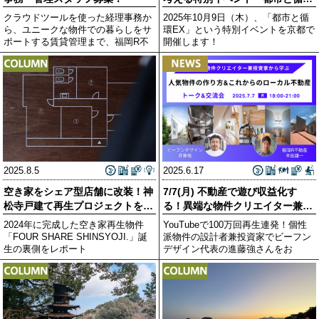
EX」を10月に開催
クラウドツールを使った経理事務か
2025年10月9日（木）、「都市と循
ら、ユニークな物件での暮らしをサ
環EX」という特別イベントを京都で
ポートする賃貸管理まで、福岡R不
開催します！
動産
2025.8.5
2025.6.17
空き家をシェア型店舗に改装！神
7/7(月) 不動産で遊び収益化す
松寺戸建て再生プロジェクトを振
る！異端な物件クリエイター兼投
り返る
資家「ビーフンデ
2024年に完成した空き家再生物件
YouTubeで100万回再生連発！個性
「FOUR SHARE SHINSYOJI.」誕
派物件の設計者兼投資家でビーフン
生の裏側をレポート
デザイン代表の進藤強さんをお