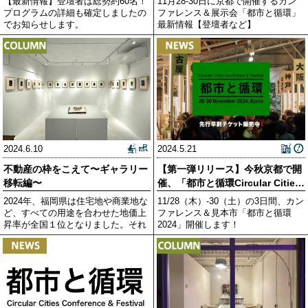
【最新情報】登壇者は総勢約60名！
11月28-30日に京都で開催するカン
プログラムの詳細も確定しましたの
ファレンス＆展示会「都市と循環」
でお知らせします。
最新情報【登壇者など】
2024.6.10
2024.5.21
不動産の枠をこえて〜ギャラリー
【第一弾リリース】今秋京都で開
移転編〜
催、「都市と循環Circular Cities
C
2024年、福岡県は住宅地や商業地な
11/28（木）-30（土）の3日間、カン
ど、すべての用途を合わせた地価上
ファレンス＆見本市「都市と循環
昇率が全国１位となりました。それ
2024」開催します！