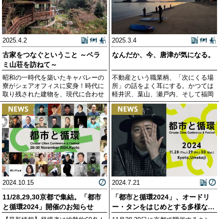
2025.4.2
2025.3.4
古家をつなぐということ ～ベラ
なんだか、今、唐津が気になる。
ミ山荘を訪ねて～
昭和の一時代を築いたキャバレーの
不動産という職業柄、「次にくる場
寮がシェアオフィスに変身！時代に
所」の話をよく耳にする。かつては
取り残された建物を、現代に合わせ
軽井沢、葉山、瀬戸内、そして福岡
て再
なら
2024.10.15
2024.7.21
11/28,29,30京都で集結。「都市
「都市と循環2024」、オードリ
と循環2024」開催のお知らせ
ー・タンをはじめとする多様な参
加者と共に今秋京都