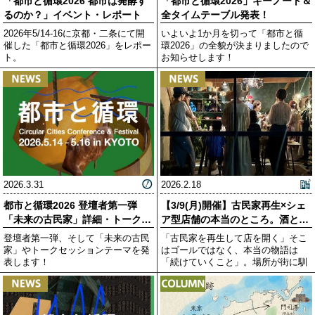
「都市と循環2026 都市は発酵す
「都市と循環2026」キーノート＆
るのか？」イベント・レポート
全タイムテーブル発表！
2026年5/14-16に京都・二条にて開
いよいよ1か月を切って「都市と循
催した「都市と循環2026」をレポー
環2026」の全貌が決まりましたので
ト。
お知らせします！
2026.3.31
2026.2.18
都市と循環2026 登壇者第一弾
【3/9(月)開催】古民家再生×シェ
「未来の古民家」詳細・トークセ
ア型店舗の本当のところ。酒と珈
ッションテーマの
琲を片手に、現
登壇者第一弾、そして「未来の古民
「古民家を再生して店を開く」そこ
家」やトークセッションテーマを発
はゴールではなく、本当の物語は
表します！
「続けていくこと」。場所が街に馴
染み、