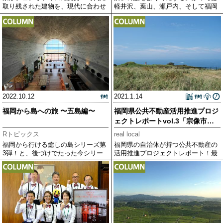
取り残された建物を、現代に合わせ
軽井沢、葉山、瀬戸内、そして福岡
て再
なら
2022.10.12
2021.1.14
福岡から島への旅 〜五島編〜
福岡県公共不動産活用推進プロジ
ェクトレポートvol.3「宗像市
編」
Rトピックス
real local
福岡から行ける癒しの島シリーズ第
福岡県の自治体が持つ公共不動産の
3弾！と、後づけでたった今シリー
活用推進プロジェクトレポート！最
ズ化しました。今回は素敵なホテル
終編！
プロ