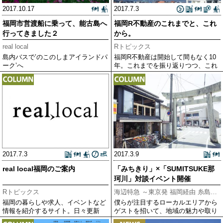
2017.10.17
2017.7.3
福岡市営渡船に乗って、能古島へ
福岡R不動産のこれまでと、これ
行ってきました２
から。
real local
Rトピックス
島内バスで’のこのしまアイランドパ
福岡R不動産は開始して間もなく10
ーク’へ
年。これまでを振り返りつつ、これ
からへの思いを語ります。
2017.7.3
2017.3.9
real local福岡のご案内
「みちきり」×「SUMITSUKE那
珂川」対談イベント開催
Rトピックス
海辺特急 ～東京発 福岡経由 糸島行き～
福岡の暮らしや求人、イベントなど
僕らが注目するローカルエリアから
情報を紹介するサイト。日々更新
ゲストを招いて、地域の魅力や取り
中！
組みについて語り合います！