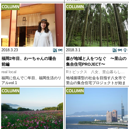
2018.3.23
2018.3.1
福岡2年目、わーちゃんの場合
森が地域と人をつなぐ 〜里山の
前編
集合住宅PROJECT〜
real local
Rトピックス 八女、里山暮らしのススメ
福岡に住んで〇年目、福岡生活のリ
地域循環型の社会を目指す八女市で
アルvol.1
里山の集合住宅プロジェクトが始ま
りました。