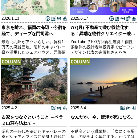
2026.1.13
2025.6.17
東京を離れ、福岡の海辺・今宿を
7/7(月) 不動産で遊び収益化す
経て、ディープな門司港へ
る！異端な物件クリエイター兼投
資家「ビーフンデ
最近北九州がアツいらしい。賃料1
YouTubeで100万回再生連発！個性
万円の廃墟団地、昭和のキャバレー
派物件の設計者兼投資家でビーフン
寮を活用したシェアハウス、元郵便
デザイン代表の進藤強さんをお
局の
2025.4.2
2025.3.4
古家をつなぐということ ～ベラ
なんだか、今、唐津が気になる。
ミ山荘を訪ねて～
昭和の一時代を築いたキャバレーの
不動産という職業柄、「次にくる場
寮がシェアオフィスに変身！時代に
所」の話をよく耳にする。かつては