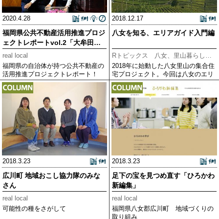
2020.4.28
2018.12.17
福岡県公共不動産活用推進プロジ
八女を知る、エリアガイド入門編
ェクトレポートvol.2「大牟田市
編」
real local
Rトピックス 八女、里山暮らしのススメ
福岡県の自治体が持つ公共不動産の
2018年に始動した八女里山の集合住
活用推進プロジェクトレポート！
宅プロジェクト。今回は八女のエリ
アガイドをお届けします。
2018.3.23
2018.3.23
広川町 地域おこし協力隊のみな
足下の宝を見つめ直す「ひろかわ
さん
新編集」
real local
real local
可能性の種をさがして
福岡県八女郡広川町 地域づくりの
取り組み