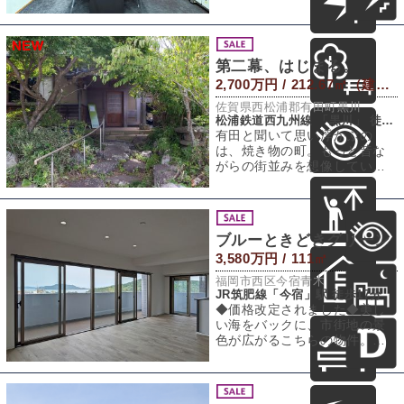
ベーションされ、現代的な
「働く」と「暮
第二幕、はじまる。
2,700万円 / 212.67㎡（建物） 823.8㎡（敷地）
佐賀県西松浦郡有田町黒川
松浦鉄道西九州線 「黒川」 徒歩4分
有田と聞いて思い浮かぶの
は、焼き物の町。もっと昔な
がらの街並みを想像していた
のですが、道路はきれいに整
備され、歩道も広い
ブルーときどきグリーン
3,580万円 / 111㎡
福岡市西区今宿青木
JR筑肥線「今宿」駅 徒歩17分
◆価格改定されました◆美し
い海をバックに、市街地の景
色が広がるこちらの物件。気
分の上がる眺望と利便性とい
う、なかなか両立