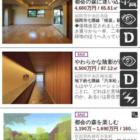
都会の森に迷い込んで
4,680万円 / 65.61㎡
福岡市中央区赤坂
福岡市七隈線「桜坂」駅 徒歩10分
◆価格改定されました◆けや
き通りから一本、二本。赤坂
緑地のほうへ入っていくと、
街の気配がすっと薄くなって
いきます。航空写
やわらかな陰影が編む静寂
6,500万円 / 87.12㎡
福岡市中央区梅光園
地下鉄七隈線「六本松」駅 徒歩5分
もはやリノベーション と呼ぶ
ことに、どれほど意味がある
のか。あるいは居住空間とい
う言葉がそもそも狭すぎるの
かもしれない。
都会の森を楽しむ
1,190万～1,690万円 / 160.31～243.56㎡（土地）
佐賀県鳥栖市今泉町