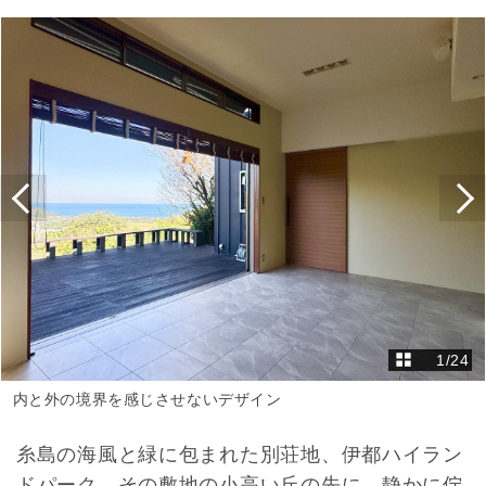
1
/
24
内と外の境界を感じさせないデザイン
糸島の海風と緑に包まれた別荘地、伊都ハイラン
ドパーク。その敷地の小高い丘の先に、静かに佇