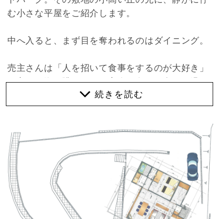
む小さな平屋をご紹介します。
中へ入ると、まず目を奪われるのはダイニング。
売主さんは「人を招いて食事をするのが大好き」
な方で、海を眺めながら客人と向かい合って過ご
す時間を、何より大切にしてきたそうです。その
想いがかたちになり、この家では“食事の場”こそ
が主役になっています。
海が見える家というと、リビングからのオーシャ
ンビューを思い浮かべがちですが、この家はあえ
て“食事の時間”に焦点を当てた設計。その柔らか
な発想と遊び心に、思わず惹かれてしまいまし
た。