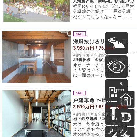
九州新幹線「新鳥栖」駅 徒歩8分
福岡Rサイトでは、珍しく戸建
分譲地のご紹介。「戸建分譲
地なんてらしくないなー。」
と声が聞こえてきそうです
が、コンセプトが
海風抜けるリゾート暮らし -売買編-
3,980万円 / 76.54㎡
福岡市西区今宿駅前
JR筑肥線「今宿」駅 徒歩6分
◆オーナーチェンジ物件につ
き内覧はできません◆窓から
は一面のオーシャンビュー。
まるで"作品"のような美しいリ
ノベーション
戸建革命 〜職住一体の暮らし〜
2,500万円 / 62.9㎡（建物） 65.17㎡（敷地）
福岡県福岡市早良区原
地下鉄空港線「室見」駅 徒歩20分
元は、飲食店として利用され
ていた築44年の木造2階建て。
木の躯体を残しつつフルリノ