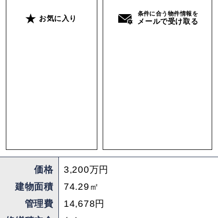
る際は慎重なハンドルさばきが必要。とはいえ、
条件に合う物件情報を
お気に入り
メールで受け取る
売主さんはコンパクトカーを2台駐車されてお
り、車のサイズによっては十分に対応できそうで
す。
海と緑、そして食卓。この家にはすでに、“人を
招いて食事を楽しむための舞台”が整っていま
す。あなたなら、ここにどんな料理を並べ、どん
な時間を過ごすでしょうか。
少しずつ手を加えながら、自分らしい“海の見え
る食卓”を育てていってほしいなと願っていま
価格
3,200万円
す。
建物面積
74.29㎡
管理費
14,678円
※本物件は、別荘地内にある物件になります。
※民泊利用は不可です。