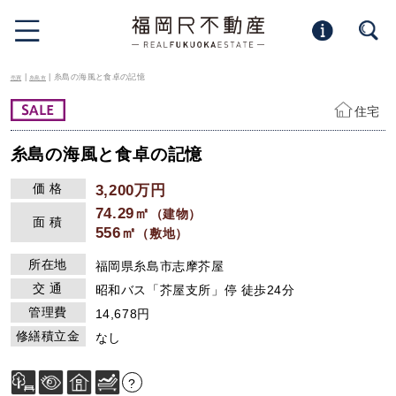
|
| 糸島の海風と食卓の記憶
売買
糸島市
住宅
糸島の海風と食卓の記憶
価 格
3,200万円
74.29㎡
（建物）
面 積
556㎡
（敷地）
所在地
福岡県糸島市志摩芥屋
交 通
昭和バス「芥屋支所」停 徒歩24分
管理費
14,678円
修繕積立金
なし
?