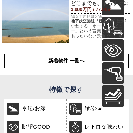
どこまでも、まっすぐに
3,980万円 / 77.86㎡
福岡市西区愛宕浜
地下鉄空港線「姪浜」駅 徒歩29分
いわゆる「オーシャンビュ
ー」という言葉で括るには、
もったいない景色です。余計
なものが視界に入らない、た
だまっすぐに広がる
新着物件 一覧へ
特徴で探す
水辺/お濠
緑/公園
眺望GOOD
レトロな味わい