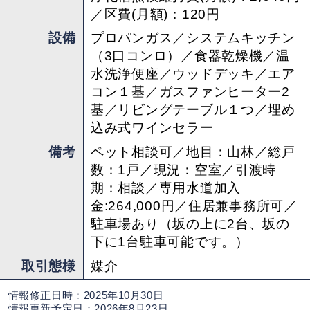
／区費(月額)：120円
設備
プロパンガス／システムキッチン
（3口コンロ）／食器乾燥機／温
水洗浄便座／ウッドデッキ／エア
コン１基／ガスファンヒーター2
基／リビングテーブル１つ／埋め
込み式ワインセラー
備考
ペット相談可／地目：山林／総戸
数：1戸／現況：空室／引渡時
期：相談／専用水道加入
金:264,000円／住居兼事務所可／
駐車場あり（坂の上に2台、坂の
下に1台駐車可能です。）
取引態様
媒介
情報修正日時：2025年10月30日
情報更新予定日：2026年8月23日