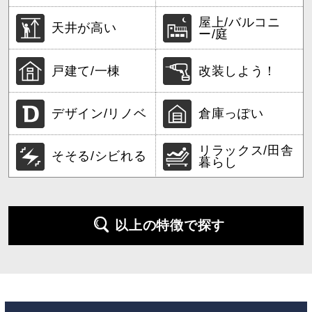
屋上/バルコニ
天井が高い
ー/庭
戸建て/一棟
改装しよう！
デザイン/リノベ
倉庫っぽい
リラックス/田舎
そそる/シビれる
暮らし
以上の特徴で探す