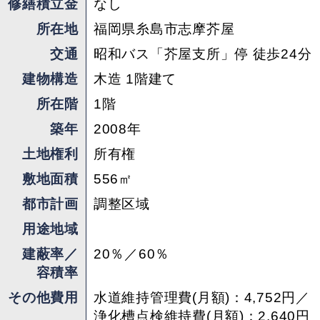
修繕積立金
なし
所在地
福岡県糸島市志摩芥屋
担当 ： たかはし
交通
昭和バス「芥屋支所」停 徒歩24分
建物構造
木造 1階建て
所在階
1階
築年
2008年
土地権利
所有権
敷地面積
556㎡
都市計画
調整区域
用途地域
建蔽率／
20％／60％
容積率
その他費用
水道維持管理費(月額)：4,752円／
浄化槽点検維持費(月額)：2,640円