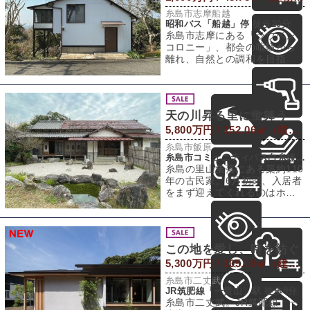
糸島市志摩船越
昭和バス「船越」停 徒歩20分
糸島市志摩にある「ラウベン
コロニー」、都会の喧騒から
離れ、自然との調和を目指す
場所として、なんと昭和４３
年からスタートし
天の川昇る里に蛍舞う
5,800万円 / 152.06㎡（建物） 1,588㎡（敷地）
糸島市飯原
糸島市コミュニティバス白糸線「飯原口」停 徒歩10分
糸島の里山集落にある築約110
年の古民家。6月初頭、入居者
をまず迎えてくれるのはホタ
ルの乱舞。渓流のせせらぎが
涼を運ぶ夏
この地を愛し、時を紡ぐ
5,300万円 / 105.16㎡（建物） 338.89㎡（敷地）
糸島市二丈武
JR筑肥線「一貴山」駅 徒歩9分
糸島市二丈武。JR筑肥線「一