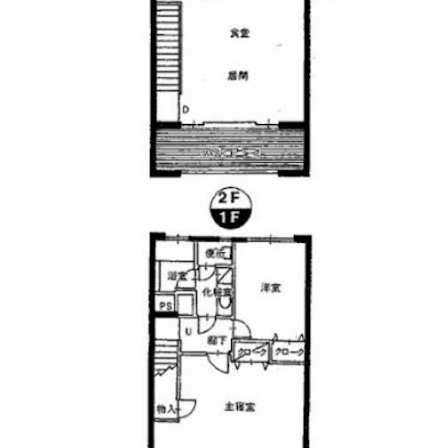
きなアーチ窓。そして、その窓をさらに印象的に
見せる高い天井です。天気のいい日は窓を全開に
して、海からの風を部屋いっぱいに取り込む。そ
れだけで十分。肩に乗っていた余計な力が、すっ
と抜けていくような感覚があります。
バルコニーへ出ると、その先には穏やかな海。そ
して船越名物のカキ小屋。「あ、今日は賑わって
るな」そんなふうに、このまちの日常を少し離れ
た場所から眺める時間も、この部屋ならではの楽
しみ方かもしれません。
そして、この物件にはもうひとつ特別な魅力があ
ります。それが、居住者だけが利用できる共用ビ
ーチ。夏になれば、水着のまま海へ向かい、朝の
ひと泳ぎを楽しむ。午後はお部屋で何もせず過ご