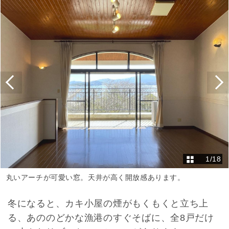
1
/
18
丸いアーチが可愛い窓。天井が高く開放感あります。
冬になると、カキ小屋の煙がもくもくと立ち上
る、あののどかな漁港のすぐそばに、全8戸だけ