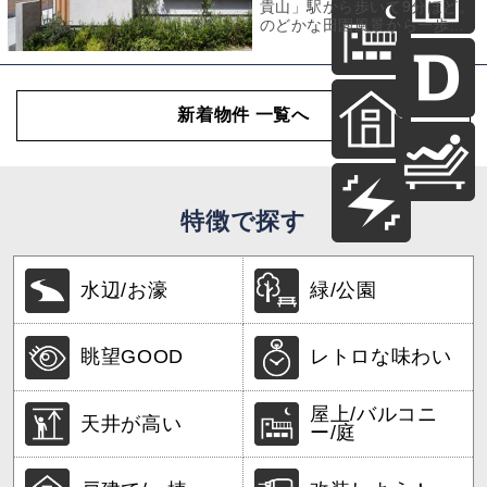
貴山」駅から歩いて9分ほど。
のどかな田園風景から一歩入
った住宅街に、その平家は静
かに佇んでい
新着物件 一覧へ
特徴で探す
水辺/お濠
緑/公園
眺望GOOD
レトロな味わい
屋上/バルコニ
天井が高い
ー/庭