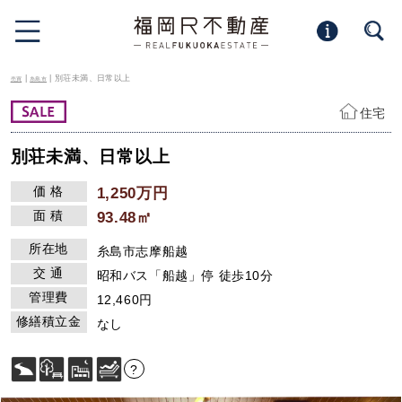
|
| 別荘未満、日常以上
売買
糸島市
住宅
別荘未満、日常以上
価 格
1,250万円
面 積
93.48㎡
所在地
糸島市志摩船越
交 通
昭和バス「船越」停 徒歩10分
管理費
12,460円
修繕積立金
なし
?