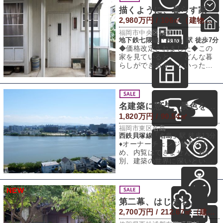
描くように、暮らす家
2,980万円 / 106㎡（建物） 105.78㎡（敷地）
福岡市中央区桜坂
地下鉄七隈線「桜坂」駅 徒歩7分
◆価格改定されました◆この
家を見ていると、「どんな暮
らしができるか」といった未
来の話だけではなく、ここで
どんな時間が流れ
名建築に憩う、景色を想う
1,820万円 / 90.54㎡
福岡市東区名島
西鉄貝塚線「名島」駅 徒歩13分
♦︎オーナーチェンジ物件のた
め、内覧はできません。♦︎特
別、建築の世界に深いという
わけではないのですが、そん
な僕でも、こ
第二幕、はじまる。
2,700万円 / 212.67㎡（建物） 823.8㎡（敷地）