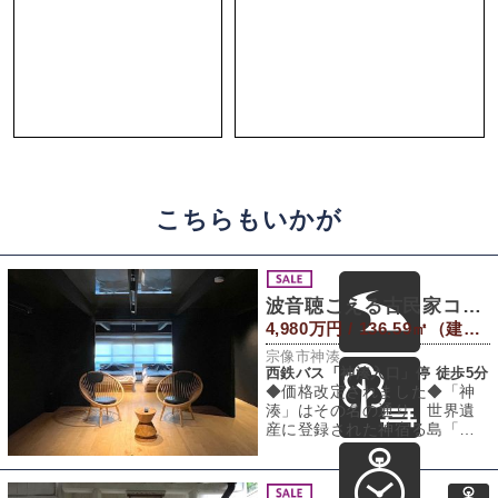
こちらもいかが
波音聴こえる古民家コーディネート
4,980万円 / 136.59㎡（建物） 716.43㎡（敷地）
宗像市神湊
西鉄バス「神湊入口」停 徒歩5分
◆価格改定されました◆「神
湊」はその名の通り、世界遺
産に登録された神宿る島「沖
ノ島」への玄関港です。この
地域は、人気のサ