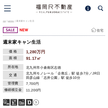
|
| 週末家キャン生活
売買
福岡県外
住宅
週末家キャン生活
価 格
1,280万円
面 積
91.17㎡
所在地
北九州市⼩倉南区志徳
北九州モノレール「企救丘」駅 徒歩7分／JR日
交 通
田彦山線「志井公園」駅 徒歩10分
管理費
7,700円
修繕積立金
11,200円
?