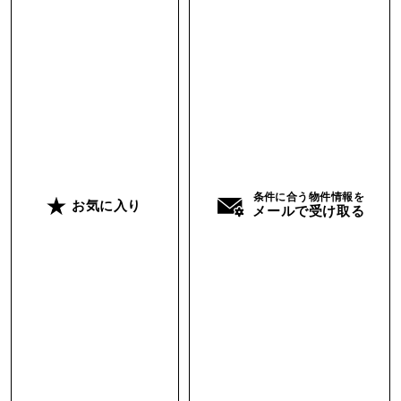
台へ出かけ、家に戻ってからは専用庭でゆる
く“家キャン”気分を楽しむ。そんな暮らしも想像
できました。
どこか海外のような雰囲気の外観のタウンハウ
ス。都会に近く、自然も近い。通勤に便利な場所
がいいけれど、騒々しさのないゆったりとした環
境で暮らしたい方には、ベストな選択ではないで
条件に合う物件情報を
お気に入り
メールで受け取る
しょうか。
※告知事項あり：前居住者が亡くなられた後、フ
ルリノベーションされました。
※カーテンレール全ての窓に設置完了。
担当 ： MAO