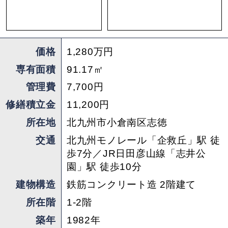
価格
1,280万円
専有面積
91.17㎡
管理費
7,700円
修繕積立金
11,200円
所在地
北九州市⼩倉南区志徳
交通
北九州モノレール「企救丘」駅 徒
歩7分／JR日田彦山線「志井公
園」駅 徒歩10分
建物構造
鉄筋コンクリート造 2階建て
所在階
1-2階
築年
1982年