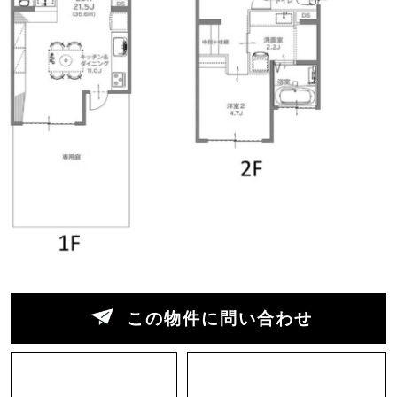
い室内。床だけでなく天井にもウッドを使用して
おり、無機質なコンクリート空間に、暖かさを感
じます。
1Fは仕切りを取っ払った約21帖の広々空間。
玄関側とリビング側の窓にサンドイッチされてお
り、やわらかい光が差し込み、緑豊かな眺望が心
地よく、風がすっと抜けていく。この抜けの良さ
は、写真では伝わりきらないかもしれない。
吹き抜けのある玄関から階段を上がると、洋室が
2部屋。もちろん、2階からもばっちり山々の緑を
眺めることができます。
この物件に問い合わせ
廊下収納も充実しているので、キャンプギアやア
ウトドア用品が多い方にも良さそう。週末は平尾