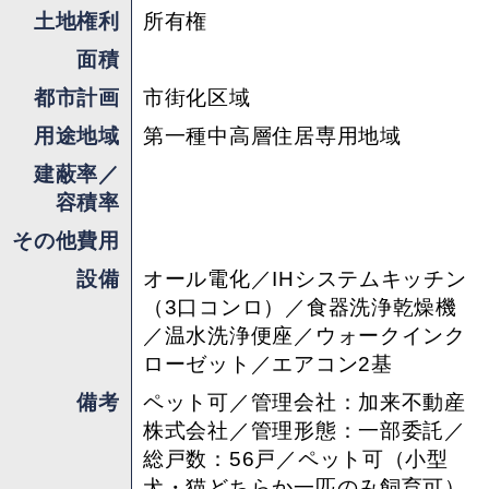
土地権利
所有権
面積
都市計画
市街化区域
用途地域
第一種中高層住居専用地域
建蔽率／
容積率
その他費用
設備
オール電化／IHシステムキッチン
（3口コンロ）／食器洗浄乾燥機
／温水洗浄便座／ウォークインク
ローゼット／エアコン2基
備考
ペット可／管理会社：加来不動産
株式会社／管理形態：一部委託／
総戸数：56戸／ペット可（小型
犬・猫どちらか一匹のみ飼育可）