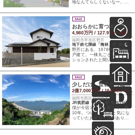
地なんてらしくないなー。」
と声が聞こえてきそうです
が、コンセプトが
おおらかに育つ家 ~戸建てリノベ~
4,980万円 / 127.97㎡（建物） 256.74㎡（敷地）
福岡市早良区野芥
地下鉄七隈線「梅林」駅 徒歩20分
野芥にある、1978年築の古い
戸建て。一棟丸ごとリノベー
ションされたと聞いて見に行
ったのですが、なんとも居心
地がよくて、
少しだけ、世界から離れる
2億7,000万円 / 164.48㎡（建物） 2,359.97㎡（敷地）
福岡市西区今宿青木
JR筑肥線「今宿」駅 徒歩19分
僕が今宿エリアを愛して、早
10年。ついに、ずっと気にな
っていたお家をご縁があり、
ご紹介できることになりまし
た。高嶺の花、