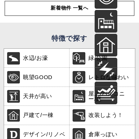
新着物件 一覧へ
特徴で探す
水辺/お濠
緑/公園
眺望GOOD
レトロな味わい
屋上/バルコニ
天井が高い
ー/庭
戸建て/一棟
改装しよう！
デザイン/リノベ
倉庫っぽい