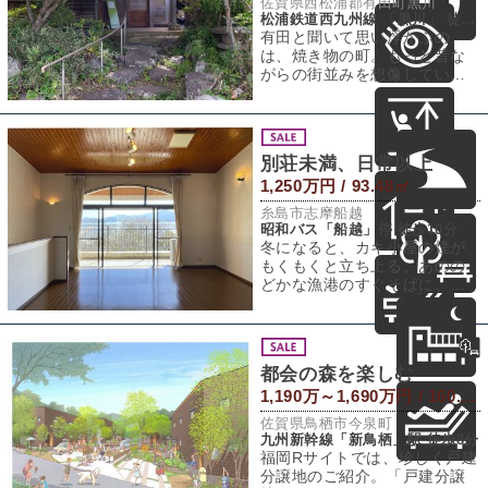
佐賀県西松浦郡有田町黒川
松浦鉄道西九州線 「黒川」 徒歩4分
有田と聞いて思い浮かぶの
は、焼き物の町。もっと昔な
がらの街並みを想像していた
のですが、道路はきれいに整
備され、歩道も広い
別荘未満、日常以上
1,250万円 / 93.48㎡
糸島市志摩船越
昭和バス「船越」停 徒歩10分
冬になると、カキ小屋の煙が
もくもくと立ち上る、あのの
どかな漁港のすぐそばに、全8
戸だけの小さなリゾートマン
ションがありま
都会の森を楽しむ
1,190万～1,690万円 / 160.31～243.56㎡（土地）
佐賀県鳥栖市今泉町
九州新幹線「新鳥栖」駅 徒歩8分
福岡Rサイトでは、珍しく戸建
分譲地のご紹介。「戸建分譲