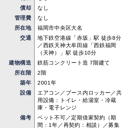
償却
なし
お問い合わせお待ちしております。
管理費
なし
所在地
福岡市中央区大名
担当 ： こが
交通
地下鉄空港線「赤坂」駅 徒歩8分
／西鉄天神大牟田線「西鉄福岡
（天神）」駅 徒歩10分
建物構造
鉄筋コンクリート造 7階建て
所在階
2階
築年
2001年
設備
エアコン／ブース内ロッカー／共
用設備：トイレ・給湯室・冷蔵
庫・電子レンジ
備考
ペット不可／定期借家契約（期
間：1年／再契約：相談）／募集