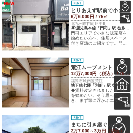
とりあえず駅前で小さくやってみる？
6万6,000円 / 75㎡
北九州市門司区中町
JR鹿児島本線「門司」駅 徒歩1分
門司エリアで小さな販売店を
始めたい方へ。住居スペース
付き店舗のご紹介です。門司
港が観光の街だとしたら、門
司駅周辺は“暮ら
荒江ムーブメント
12万7,000円（税込） / 75.76㎡
福岡市城南区荒江
地下鉄七隈「別府」駅 徒歩14分
◆賃料改定されました◆お店
を始めたい。そう思ったと
き、まず頭に浮かぶエリアは
天神や薬院、大濠あたりでし
ょうか。人通りも多
まちに引き継ぐカルテ 〜小さな区画ver〜
2万7,000～3万円（税込） / 7.45～9.9㎡