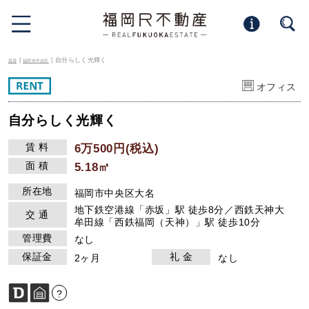
|
| 自分らしく光輝く
賃貸
福岡市中央区
オフィス
自分らしく光輝く
賃 料
6万500円(税込)
面 積
5.18㎡
所在地
福岡市中央区大名
地下鉄空港線「赤坂」駅 徒歩8分／西鉄天神大
交 通
牟田線「西鉄福岡（天神）」駅 徒歩10分
管理費
なし
保証金
礼 金
2ヶ月
なし
?