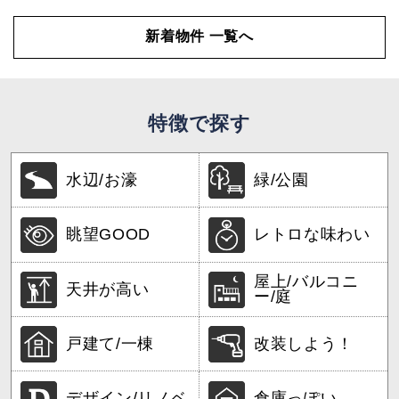
新着物件 一覧へ
特徴で探す
水辺/お濠
緑/公園
眺望GOOD
レトロな味わい
屋上/バルコニ
天井が高い
ー/庭
戸建て/一棟
改装しよう！
デザイン/リノベ
倉庫っぽい