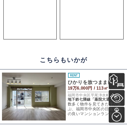
こちらもいかが
ひかりを放つままに
19万6,000円 / 113㎡
福岡市中央区平尾浄水町
地下鉄七隈線「薬院大通」駅 徒歩13分
数多く物件を見てきた僕が選
ぶ、福岡市中央区の日当たり
の良いマンションランキング
で上位にランクインする本物
件。過去にこちら