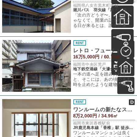
福岡県八女市黒木町本分
堀川バス 羽矢線「黒木」停 徒歩2分
「次の方どうぞ〜。」診察じ
ゃなくて、開業の話で呼ばれ
る日が来るとは、誰が想像し
たでしょう。舞台は八女・黒
木町。かつて「長
レトロ・フューチャー
16万5,000円 / 60.73㎡
福岡市中央区荒戸
地下鉄空港線「大濠公園」 徒歩5分
一本の道へ足を踏み入れる
と、そこには、あの頃のまま
時を止めたような建物があり
ました。だけど、安心してほ
しい。ようやく、我
ワンルームの新たなスタイル
8万2,000円 / 34.96㎡
福岡市東区香椎駅前
JR鹿児島本線「香椎」駅 徒歩2分
ワンルームマンションは良く