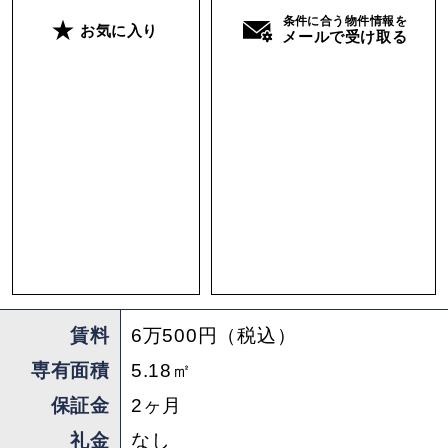
様が入居契約を締結すると支援金が福岡県から支
条件に合う物件情報を
お気に入り
メールで受け取る
給されます。なんかもう、背中押されまくりで
す。
内装は、落ち着くナチュラルウッドに白とグレー
を基調とした柔らかい印象。天井にはキラキラ輝
く無数の星たちのような照明。託児所との間仕切
りには、緑や本を配置。チラッと見える子どもの
顔が愛おしい。ちなみに仕事に支障のないよう防
音仕様になっております。
子育てもキャリアも両立できる環境。自分らしく
賃料
6万500円（税込）
輝くための場所をご紹介しました。輝きたい人を
専有面積
5.18㎡
導くことができれば、それは僕自身の輝きになり
保証金
2ヶ月
ます。え！？いいでしょ。たまにはカッコつけさ
せてください。
礼金
なし