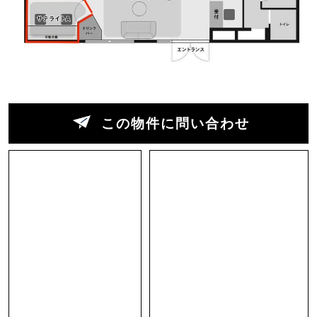
っと諦めずにできたことがあったかもしれな
い。」という思いから誕生しました。
職場で部屋を出れば子どもの顔が見えるのは嬉し
い。子どもからも、パパ・ママがすぐそばでお仕
事頑張っているのを見たら、真似をして机で勉強
この物件に問い合わせ
するのがカッコいいでしょ!?なんて勉強熱心にな
ったりして。子どもは親の発言や行動をちゃんと
見てますから。バシッとカッコいいとこ見せまし
ょう。
育児支援の他にも、キャリアコンサルタントによ
る起業支援・就職支援・キャリア相談、PR活動
の支援、入居者交流イベント、仕事の受発注な
ど。また、こちらの施設は福岡県サテライトオフ
ィス等進出支援金の対象となり、福岡市外の起業