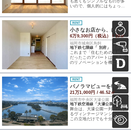
も悪くもシンプルなものが多
いので、個人的にはちょっと
した「何か」が欲しいなぁと
思うことがよくあ
小さなお店から、はじめよう。
6万9,300円（税込） / 19㎡
福岡市城南区鳥飼
地下鉄七隈線「 別府」 徒歩11分
これまで「住むための場所」
だったこのアパートは、今回
のリノベーションを機に、改
装OK・テナント利用もOKへと
大きく舵を切
パノラマビューを特等席で。
21万1,000円 / 46.52㎡
福岡市中央区大濠公園
地下鉄空港線「大濠公園」駅 徒歩3分
舞台は、大濠公園一列目にあ
るヴィンテージマンション。
この立地だけでも十分に特別
ですが、さらに窓いっぱいに
大濠公園が広がる