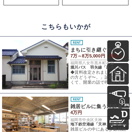
こちらもいかが
まちに引き継ぐカルテ 〜診察室の商いver〜
7万～8万5,000円（税込） / 22.38～33.85㎡
福岡県八女市黒木町本分
堀川バス 羽矢線「黒木」停 徒歩2分
◆賃料改定されました◆「次
の方どうぞ〜。」診察じゃな
くて、開業の話で呼ばれる日
が来るとは、誰が想像したで
しょう。舞台は八
雑居ビルに集う精鋭達
4万円
福岡市中央区天神
地下鉄空港線「天神」駅 徒歩8分
雑居ビルの中にある少数精鋭