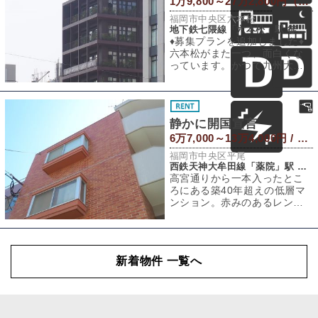
1万9,800～27万2,800円（税込） / 14.06～15.9㎡
福岡市中央区六本松
地下鉄七隈線「六本松」駅 徒歩2分
♦︎募集プランを追加しました♦︎
六本松がまた一つ、面白くな
っています。かつて九州大学
が拠点を構えていたこの地
は、移転後の
静かに開国宣言
6万7,000～13万4,000円 / 23～46㎡
福岡市中央区平尾
西鉄天神大牟田線「薬院」駅 徒歩7分
高宮通りから一本入ったとこ
ろにある築40年超えの低層マ
ンション。赤みのあるレンガ
調の外観に、少し懐かしい共
用廊下。派手さ
新着物件 一覧へ