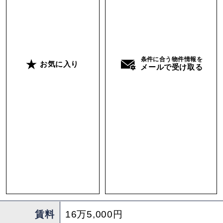
でも、築65年の建物がモテる時代にはなっていま
す。
※両隣が住居のため、音のでる業態不可。
条件に合う物件情報を
お気に入り
メールで受け取る
※事前の承諾を得た場合、現状回復不要。
担当 ： こが
賃料
16万5,000円