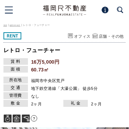
|
| レトロ・フューチャー
賃貸
福岡市中央区
オフィス
店舗・その他
レトロ・フューチャー
賃 料
16万5,000円
面 積
60.73㎡
所在地
福岡市中央区荒戸
交 通
地下鉄空港線「大濠公園」 徒歩5分
管理費
なし
敷 金
礼 金
2ヶ月
2ヶ月
?