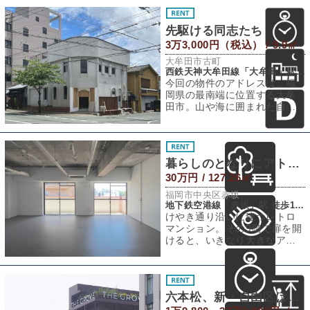
先駆ける同志たち
3万3,000円（税込） / 9.9㎡
大牟田市古町
西鉄天神大牟田線「大牟田」駅 徒歩9分
今回の物件のアドレスは、福
岡県の最南端に位置する大牟
田市。山や海に囲まれた自然
豊かな場所でありながら、公
共交通アクセスは
暮らしのとなりにアトリエ
30万円 / 127.26㎡
福岡市中央区赤坂
地下鉄空港線「赤坂」駅 徒歩13分
けやき通り沿いに建つレトロ
マンション。その9階で扉を開
けると、いきなり大きなアト
リエが現れます。グレーの床
に、コンクリー
六本松、新・自由区はじまる