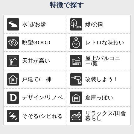
特徴で探す
水辺/お濠
緑/公園
眺望GOOD
レトロな味わい
屋上/バルコニ
天井が高い
ー/庭
戸建て/一棟
改装しよう！
デザイン/リノベ
倉庫っぽい
リラックス/田舎
そそる/シビれる
暮らし