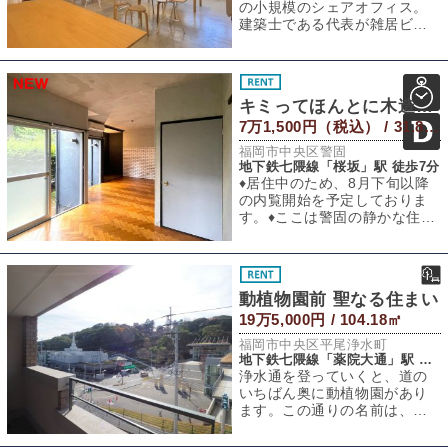
の小規模のシェアオフィス。
建築士である代表が雑居ビル
の2フロアを借り上げ、自ら施
工に携わったと
キミってほんとに木造かい？
7万1,500円（税込） / 31.89㎡
福岡市中央区警固
地下鉄七隈線「桜坂」駅 徒歩7分
♦︎居住中のため、8月下旬以降
の内覧開始を予定しておりま
す。♦︎ここは警固の静かな住宅
街。そこに一つ、明らかに異
様な箱が
動植物園前 聖なる住まい
19万5,000円 / 104.18㎡
福岡市中央区平尾浄水町
地下鉄七隈線「薬院大通」駅 徒歩13分
浄水通を登っていくと、道の
いちばん奥に動植物園があり
ます。この通りの名前は、か
つてこの場所に浄水場があっ
たことに由来して