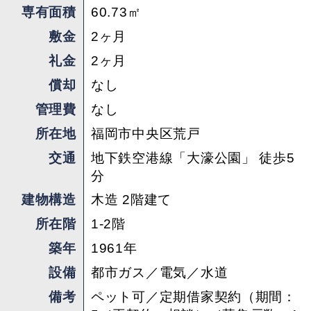
専有面積
60.73㎡
敷金
2ヶ月
礼金
2ヶ月
償却
なし
管理費
なし
所在地
福岡市中央区荒戸
交通
地下鉄空港線「大濠公園」 徒歩5
分
建物構造
木造 2階建て
所在階
1-2階
築年
1961年
設備
都市ガス／電気／水道
備考
ペット可／定期借家契約（期間：