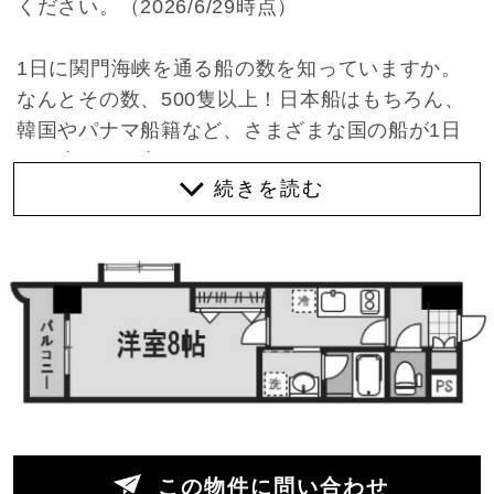
ください。（2026/6/29時点）
1日に関門海峡を通る船の数を知っていますか。
なんとその数、500隻以上！日本船はもちろん、
韓国やパナマ船籍など、さまざまな国の船が1日
に何度も行き交っています。
じっと眺めていると、コンテナを山のように積ん
だ船や巨大な貨物船、観光客を乗せた観光船な
ど、その表情は実に多彩。
ときおり響く汽笛の音が、「港町に住んでいる」
という実感をそっと与えてくれます。
お部屋の間取りや内装はとてもシンプル。
派手さはありませんが、実際に暮らしてみると、
この潔さが心地よさにつながっていることに気づ
この物件に問い合わせ