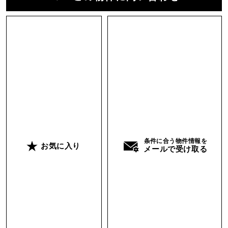
かされます。ひと癖よりも、日々の使いやすさを
大切にしたい方に向いた住まいです。
そして玄関の扉を開けると、室内からの景色とは
対照的な山ビュー。門司港らしい「海と山」、そ
の両方を日常の風景として味わえるのも、この物
件ならでは。
静かに、でも確かに港の気配を感じながら暮ら
す。そんな時間が似合う一室です。
条件に合う物件情報を
そんな海と船を身近に感じる暮らし、想像してみ
お気に入り
メールで受け取る
ませんか。
担当 ： MAO