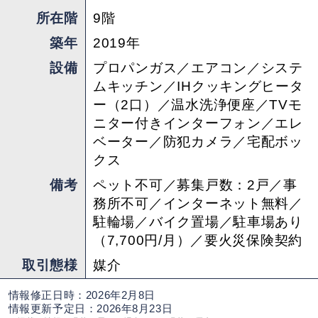
所在階
9階
築年
2019年
設備
プロパンガス／エアコン／システ
ムキッチン／IHクッキングヒータ
ー（2口）／温水洗浄便座／TVモ
ニター付きインターフォン／エレ
ベーター／防犯カメラ／宅配ボッ
クス
備考
ペット不可／募集戸数：2戸／事
務所不可／インターネット無料／
駐輪場／バイク置場／駐車場あり
（7,700円/月）／要火災保険契約
取引態様
媒介
情報修正日時：2026年2月8日
情報更新予定日：2026年8月23日