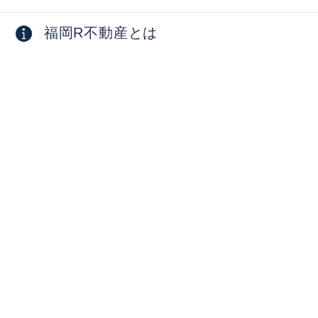
福岡R不動産とは
採用情報
お問い合わせ
物件オーナー向け
掲載物件募集中
物件活用相談・コンサルティング