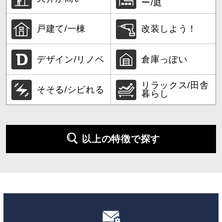
ー/庭
戸建て/一棟
改装しよう！
デザイン/リノベ
倉庫っぽい
リラックス/田舎
そそる/シビれる
暮らし
以上の特徴で探す