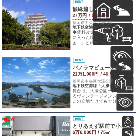
額縁越しのパークビュー
27万円 / 101.2㎡
福岡市中央区大濠公園
地下鉄空港線「大濠公園」駅 徒歩5分
◆賃料改定されました◆室内
に入った瞬間、思わず「うわ
ぁ...」と声がこぼれました。
窓いっぱいに迫りくる木々の
緑と、きらき
パノラマビューを特等席で。
21万1,000円 / 46.52㎡
福岡市中央区大濠公園
地下鉄空港線「大濠公園」駅 徒歩3分
舞台は、大濠公園一列目にあ
るヴィンテージマンション。
この立地だけでも十分に特別
ですが、さらに窓いっぱいに
大濠公園が広がる
とりあえず駅前で小さくやってみる？
6万6,000円 / 75㎡