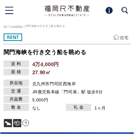
|
| 関門海峡を行き交う船を眺める
賃貸
その他福岡県内
住宅
関門海峡を行き交う船を眺める
賃 料
4万4,000円
面 積
27.90㎡
所在地
北九州市門司区西海岸
交 通
JR鹿児島本線「門司港」駅 徒歩9分
共益費
5,000円
敷 金
礼 金
なし
1ヶ月
?