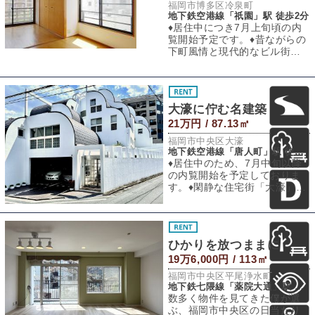
福岡市博多区冷泉町
地下鉄空港線「祇園」駅 徒歩2分
♦︎居住中につき7月上旬頃の内
覧開始予定です。♦︎昔ながらの
下町風情と現代的なビル街の
景色がMIXされた冷泉町。都心
部に
大濠に佇む名建築
21万円 / 87.13㎡
福岡市中央区大濠
地下鉄空港線「唐人町」駅 徒歩6分
♦︎居住中のため、7月中旬以降
の内覧開始を予定しておりま
す。♦︎閑静な住宅街「大濠」に
おいて見るからに異風を放つ
モコモコ
ひかりを放つままに
19万6,000円 / 113㎡
福岡市中央区平尾浄水町
地下鉄七隈線「薬院大通」駅 徒歩13分
数多く物件を見てきた僕が選
ぶ、福岡市中央区の日当たり