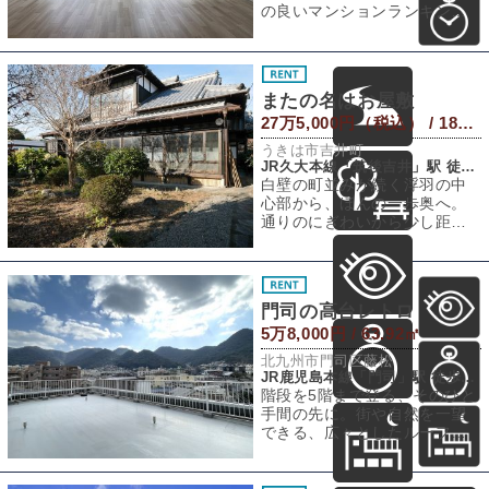
の良いマンションランキング
で上位にランクインする本物
件。過去にこちら
またの名はお屋敷
27万5,000円（税込） / 180.3㎡
うきは市吉井町
JR久大本線「筑後吉井」駅 徒歩10分
白壁の町並みが続く浮羽の中
心部から、ほんの一歩奥へ。
通りのにぎわいから少し距離
を取った場所に、思わず立ち
止まってしまうよ
門司の高台レトロ
5万8,000円 / 63.92㎡
北九州市門司区藤松
JR鹿児島本線「門司」駅 徒歩28分
階段を5階まで登る、そのひと
手間の先に。街や自然を一望
できる、広々としたルーフバ
ルコニーが待っています。舞
台は北九州市門