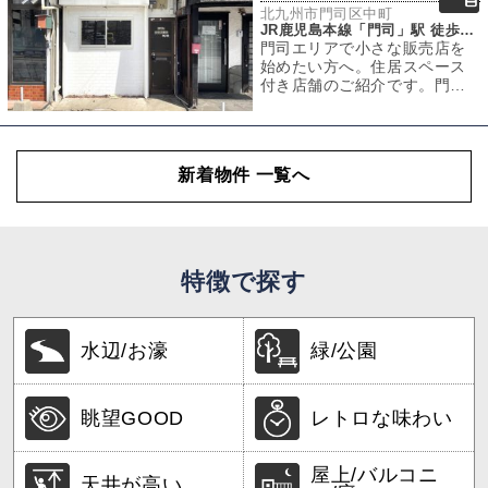
北九州市門司区中町
JR鹿児島本線「門司」駅 徒歩1分
門司エリアで小さな販売店を
始めたい方へ。住居スペース
付き店舗のご紹介です。門司
港が観光の街だとしたら、門
司駅周辺は“暮ら
新着物件 一覧へ
特徴で探す
水辺/お濠
緑/公園
眺望GOOD
レトロな味わい
屋上/バルコニ
天井が高い