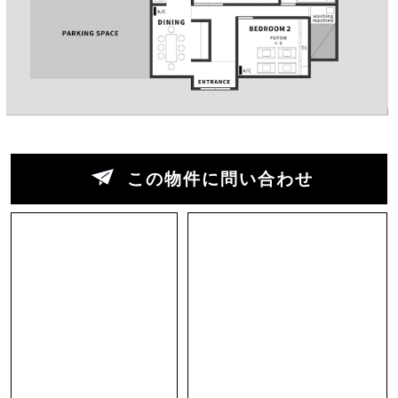
特別な場所にある古民家の窓を開ければ、耳に心
地よい波の音が広がり、日常の喧騒を忘れさせて
くれます。
この古民家は、「インテリアのプロが本当に住み
たい家を作る」というコンセプトのもと、1年前
にフルリノベーションされました。
この物件に問い合わせ
「墨色（すみいろ）」をメインカラーに和モダン
な空間を演出。ステンレス、コンクリート、木、
ガラスといった異素材を巧みに組み合わせ、空間
に変化と調和をもたらしています。
玄関の土間は延長され、直接ダイニングキッチン
にアクセスできるよう設計されています。玄関か
らテラスへと一直線に続く動線は、実用性と遊び