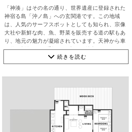
「神湊」はその名の通り、世界遺産に登録された
神宿る島「沖ノ島」への玄関港です。この地域
は、人気のサーフスポットとしても知られ、宗像
大社や新鮮な肉、魚、野菜を販売する道の駅もあ
り、地元の魅力が凝縮されています。天神から車
で約1時間という手軽さも大きな魅力です。
そんな場所に佇む明治時代に建てられた古民家。
本物件は現在、市街地調整区域に指定されてお
り、新たな開発ができないエリアにあります。そ
のため、昔から大切に守られてきたからこそ、こ
の素晴らしい環境の中で今も生活できるという、
貴重なチャンスといえるでしょう。
それも、建物の横の小道を歩いてわずか1分。松
林を抜けると目の前に広がるのは美しい海。この