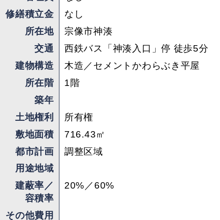
期は要相談となります。
修繕積立金
なし
※基本的には家具家電付きです。（一部取り外す
所在地
宗像市神湊
ものもあります。）詳細は別途ご相談ください。
交通
西鉄バス「神湊入口」停 徒歩5分
建物構造
木造／セメントかわらぶき平屋
担当 ： suwa
所在階
1階
築年
土地権利
所有権
敷地面積
716.43㎡
都市計画
調整区域
用途地域
建蔽率／
20%／60%
容積率
その他費用