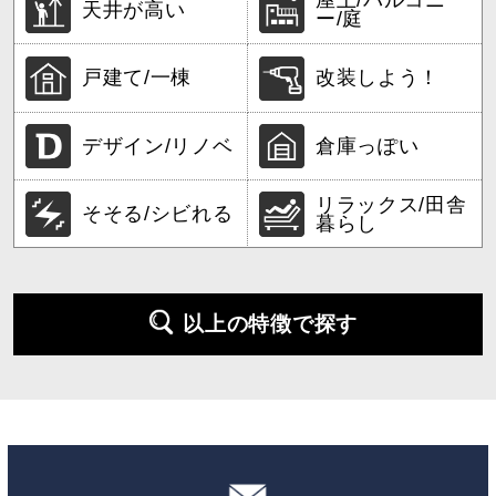
屋上/バルコニ
天井が高い
ー/庭
戸建て/一棟
改装しよう！
デザイン/リノベ
倉庫っぽい
リラックス/田舎
そそる/シビれる
暮らし
以上の特徴で探す