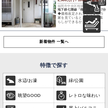
福岡市中央区桜坂
地下鉄七隈線「桜坂」駅 徒歩7分
◆価格改定されました◆この
家を見ていると、「どんな暮
らしができるか」といった未
来の話だけではなく、ここで
どんな時間が流れ
新着物件 一覧へ
特徴で探す
水辺/お濠
緑/公園
眺望GOOD
レトロな味わい