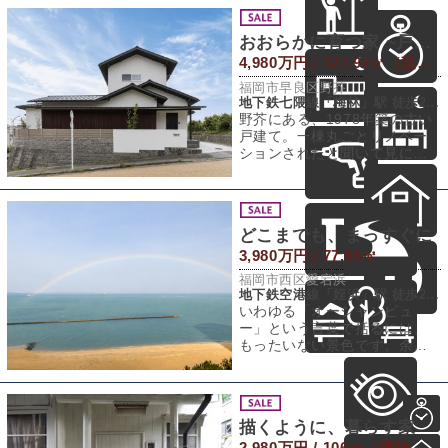
おおらかに育つ家 ~戸建てリノベ~
4,980万円 / 127.97㎡（建物） 256.74㎡（敷地）
福岡市早良区野芥
地下鉄七隈線「梅林」駅 徒歩20分
野芥にある、1978年築の古い
戸建て。一棟丸ごとリノベー
ションされたと聞いて見に行
ったのですが、なんとも居心
地がよくて、
どこまでも、まっすぐに
3,980万円 / 77.86㎡
福岡市西区愛宕浜
地下鉄空港線「姪浜」駅 徒歩29分
いわゆる「オーシャンビュ
ー」という言葉で括るには、
もったいない景色です。余計
なものが視界に入らない、た
だまっすぐに広がる
描くように、暮らす家
2,980万円 / 106㎡（建物） 105.78㎡（敷地）