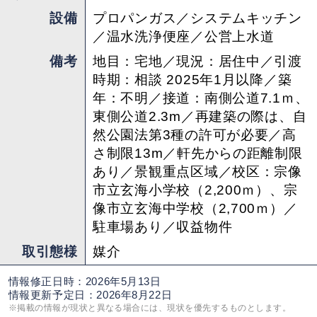
設備
プロパンガス／システムキッチン
／温水洗浄便座／公営上水道
備考
地目：宅地／現況：居住中／引渡
時期：相談 2025年1月以降／築
年：不明／接道：南側公道7.1ｍ、
東側公道2.3m／再建築の際は、自
然公園法第3種の許可が必要／高
さ制限13m／軒先からの距離制限
あり／景観重点区域／校区：宗像
市立玄海小学校（2,200ｍ）、宗
像市立玄海中学校（2,700ｍ）／
駐車場あり／収益物件
取引態様
媒介
情報修正日時：2026年5月13日
情報更新予定日：2026年8月22日
※掲載の情報が現状と異なる場合には、現状を優先するものとします。