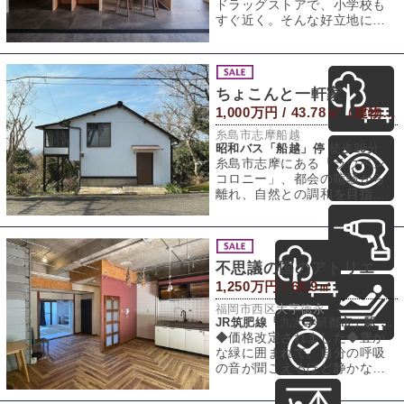
ドラッグストアで、小学校も
すぐ近く。そんな好立地に建
つマンションの一室を、フル
リノベーション
ちょこんと一軒家
1,000万円 / 43.78㎡（建物） 394.84㎡（敷地）
糸島市志摩船越
昭和バス「船越」停 徒歩20分
糸島市志摩にある「ラウベン
コロニー」、都会の喧騒から
離れ、自然との調和を目指す
場所として、なんと昭和４３
年からスタートし
不思議の国のアトリエ
1,250万円 / 66.9㎡
福岡市西区大字徳永
JR筑肥線「九大学研都市」駅 徒歩20分
◆価格改定されました◆豊か
な緑に囲まれて、自分の呼吸
の音が聞こえるほど静かな環
境。たまに聞こえるのは、鳥
のさえずりのみ。