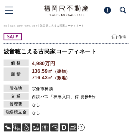
|
| 波音聴こえる古民家コーディネート
売買
糟屋郡、古賀市、福津市、宗像市
住宅
波音聴こえる古民家コーディネート
価 格
4,980万円
136.59㎡
（建物）
面 積
716.43㎡
（敷地）
所在地
宗像市神湊
交 通
西鉄バス「神湊入口」停 徒歩5分
管理費
なし
修繕積立金
なし
?