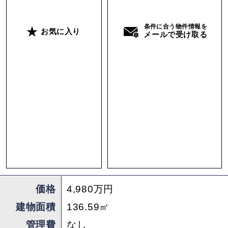
心を兼ね備えた工夫が施されています。
条件に合う物件情報を
お気に入り
メールで受け取る
現在は民泊として利用されていますが、民泊とし
て引き続き運営することも、自宅やセカンドハウ
スとして贅沢に利用することも可能です。
設計、内装デザイン、インテリア、コンセプト、
さらには活用方法に至るまで、プロのこだわりが
詰め込まれた完成度の高い空間です。単なる内装
リノベーションの域を超え、プロによるトータル
コーディネートが施されたこの古民家は、ぜひ現
地で実際に見ていただきたい。「これこそがプロ
の仕事だ」と感じさせる一軒です。
価格
4,980万円
建物面積
136.59㎡
管理費
なし
※現在はレンタルスペースで運営中。引き渡し時