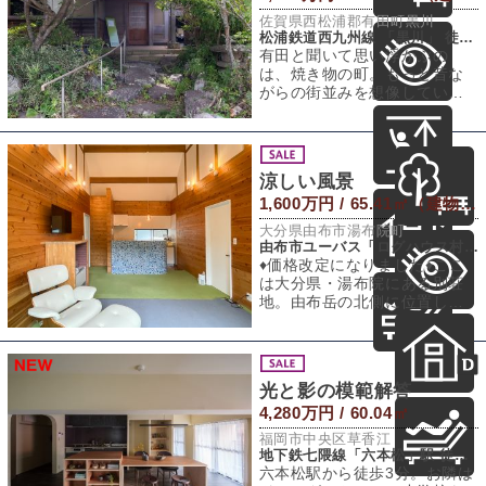
佐賀県西松浦郡有田町黒川
松浦鉄道西九州線 「黒川」 徒歩4分
有田と聞いて思い浮かぶの
は、焼き物の町。もっと昔な
がらの街並みを想像していた
のですが、道路はきれいに整
備され、歩道も広い
涼しい風景
1,600万円 / 65.41㎡（建物） 266㎡（敷地）
大分県由布市湯布院町
由布市ユーバス「ログハウス村入口」停 徒歩4分
♦︎価格改定になりました♦︎ここ
は大分県・湯布院にある別荘
地。由布岳の北側に位置し、
なだらかな丘陵が連なる高原
にあります
光と影の模範解答
4,280万円 / 60.04㎡
福岡市中央区草香江
地下鉄七隈線「六本松」駅 徒歩3分
六本松駅から徒歩3分。お隣は