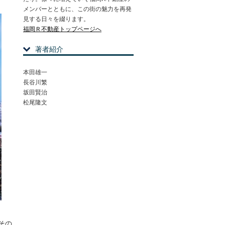
メンバーとともに、この街の魅力を再発
見する日々を綴ります。
福岡Ｒ不動産トップページへ
著者紹介
本田雄一
長谷川繁
坂田賢治
松尾隆文
その