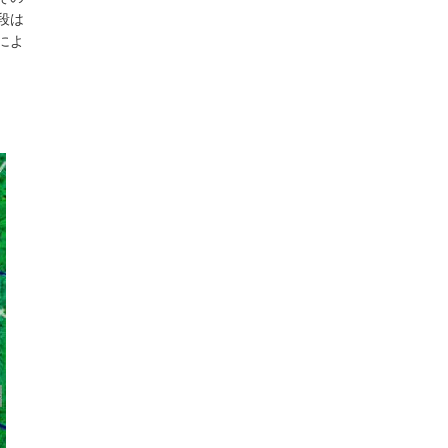
段は
によ