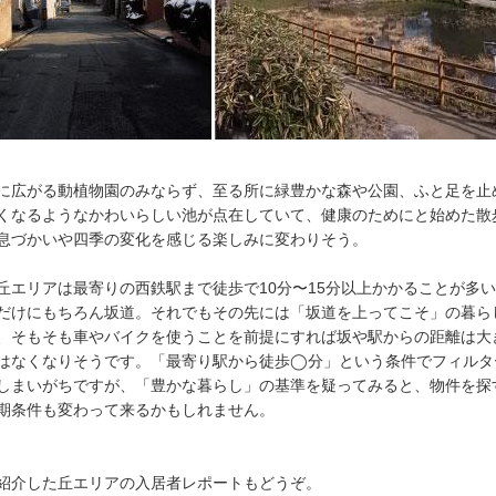
に広がる動植物園のみならず、至る所に緑豊かな森や公園、ふと足を止
くなるようなかわいらしい池が点在していて、健康のためにと始めた散
息づかいや四季の変化を感じる楽しみに変わりそう。
丘エリアは最寄りの西鉄駅まで徒歩で10分〜15分以上かかることが多い
だけにもちろん坂道。それでもその先には「坂道を上ってこそ」の暮ら
、そもそも車やバイクを使うことを前提にすれば坂や駅からの距離は大
はなくなりそうです。「最寄り駅から徒歩◯分」という条件でフィルタ
しまいがちですが、「豊かな暮らし」の基準を疑ってみると、物件を探
期条件も変わって来るかもしれません。
紹介した丘エリアの入居者レポートもどうぞ。