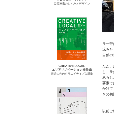
公民連携のしくみとデザイン
丘一帯
涼みた
自然の
ただ、
CREATIVE LOCAL
エリアリノベーション海外編
し、丘
衰退の先のクリエイティブな風景
あるし
要素で
かけて
きの初
以前ご