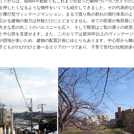
リアからは、福岡R不動産でもこれまで出会った瞬間ついついカメラの
を押したくなるような物件をいくつも紹介してきました。その代表的な
が雁行型ヴィンテージマンション。まるで渡り鳥の群れの飛行体系のよ
広がる建物の魅力は外観だけにとどまりません。全ての部屋が角部屋に
大きな窓の向こうのバルコニーも広々、そして眺望はご覧の通りの絶景
と中心部を見渡せます。また、このエリアは築30年以上のヴィンテージ
や団地が多いため、建物の配置計画にゆとりもあります。中心部から離
子どもがのびのびと遊べるエリアの一つであり、子育て世代が比較的多