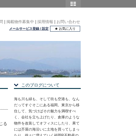
問
|
掲載物件募集中
|
採用情報
|
お問い合わせ
メールサービス登録 / 設定
★ お気に入り
このブログについて
海も川も緑も、そして街も空港も、なん
だってすぐそこにある福岡。東京から移
住して、気づけばその魅力を満喫すべ
く、会社を立ち上げたり、倉庫のような
じる
物件を改装してオフィスにしたり、果て
には芥屋の海沿いに土地を買ってしまっ
たり。徐々に増えていく福岡R不動産の