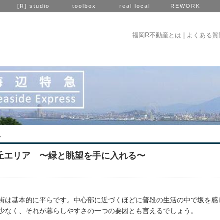
[R] studio
toolbox
real local
REWORK
福岡R不動産とは
|
よくある質
7
丘エリア 〜緑と眺望を手に入れる〜
街は基本的に平らです。中心部に近づくほどに普段の生活の中で坂を感
少なく、それが暮らしやすさの一つの要因とも言えるでしょう。