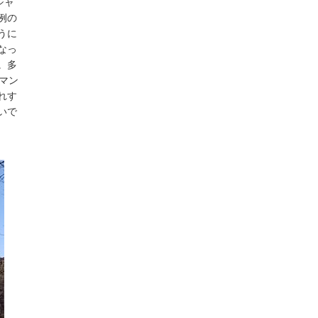
シャ
例の
うに
なっ
。多
マン
れす
いで