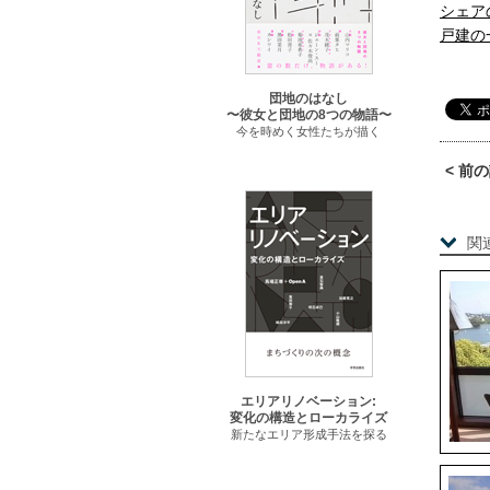
シェア
戸建の
団地のはなし
〜彼女と団地の8つの物語〜
今を時めく女性たちが描く
< 前
関
エリアリノベーション:
変化の構造とローカライズ
新たなエリア形成手法を探る