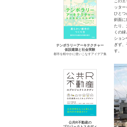
このエ
ッター
ひとつ
斜面に
たり、
くの緑
ション
ぎず、
テンポラリーアーキテクチャー
仮設建築と社会実験
す。
都市を軽やかに使いこなすアイデア集
公共R不動産の
プロジェクトスタディ