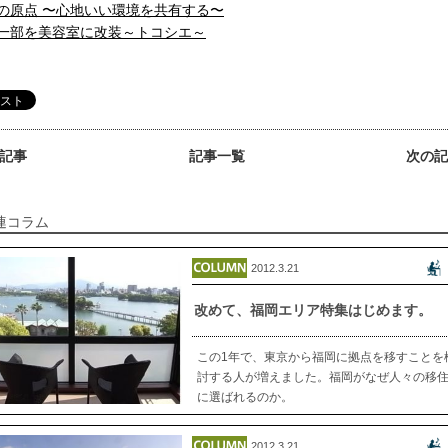
の原点 〜心地いい環境を共有する〜
一部を美容室に改装～トコシエ～
の記事
記事一覧
次の記
連コラム
2012.3.21
改めて、福岡エリア特集はじめます。
この1年で、東京から福岡に拠点を移すことを
討する人が増えました。福岡がなぜ人々の移
に選ばれるのか。
2012.3.21