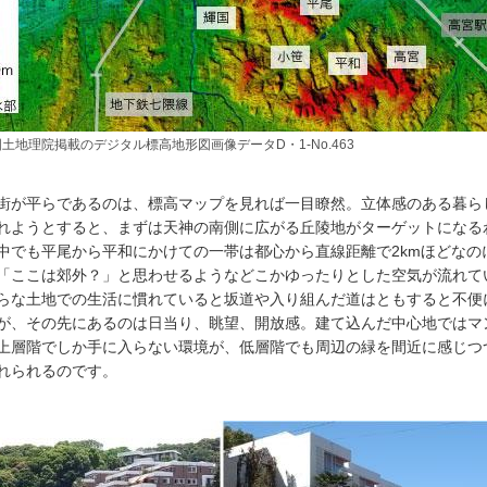
土地理院掲載のデジタル標高地形図画像データD・1-No.463
街が平らであるのは、標高マップを見れば一目瞭然。立体感のある暮ら
れようとすると、まずは天神の南側に広がる丘陵地がターゲットになる
中でも平尾から平和にかけての一帯は都心から直線距離で2kmほどなの
「ここは郊外？」と思わせるようなどこかゆったりとした空気が流れて
らな土地での生活に慣れていると坂道や入り組んだ道はともすると不便
が、その先にあるのは日当り、眺望、開放感。建て込んだ中心地ではマ
上層階でしか手に入らない環境が、低層階でも周辺の緑を間近に感じつ
れられるのです。