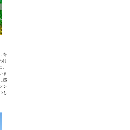
しを
わけ
に、
いま
に感
ンシ
つも