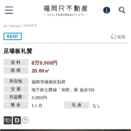
|
| 足場板礼賛
賃貸
福岡市中央区
住宅
足場板礼賛
賃 料
8万9,000円
面 積
28.60㎡
所在地
福岡市城南区別府
交 通
地下鉄七隈線「別府」駅 徒歩3分
共益費
3,000円
敷 金
礼 金
1ヶ月
なし
?