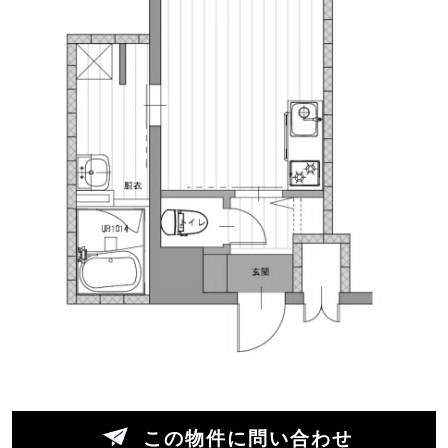
当サイトをご覧の方なら、足場板の床には見覚え
がある方も多いはず。店舗や事務所ではよく見か
けますし、素材としてはもう市民権を得ている感
じがあります。ただ、住居系の賃貸ワンルーム
で、ここまで素直に敷き詰めているのは珍しいと
思います。
部屋自体は、もともとスタンダードな内装だった
ものをリノベーション。そこに足場板を敷いて、
コンクリートの壁や天井を残す。対照的に、キッ
チンはグレーのタイルにステンレスの水栓を合わ
せた、すっきりとしたつくりです。
足場板やコンクリートのラフさはありつつ、水回
りはちゃんとクリーン。古かったから仕方なくで
はなく、あえてこの空気に寄せている感じがあり
この物件に問い合わせ