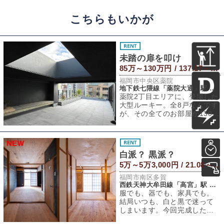
こちらもいかが
未踏の扉を叩け
85万～130万円 / 137.17～139.69㎡
福岡市中央区薬院
地下鉄七隈線「薬院大通」駅 徒歩6分
薬院2丁目エリアに、登場した
大型ルーキー。全8戸なんです
が、その全てのお部屋が130㎡
超の1LDKといった破格のスケ
ール
白派？ 黒派？
5万～5万3,000円 / 21.08～26.52㎡
福岡市南区多賀
西鉄天神大牟田線「高宮」駅 徒歩13分
服でも、器でも、家具でも。
結局いつも、白と黒で迷って
しまいます。今回完成した二
つの部屋も、そんなふうに、