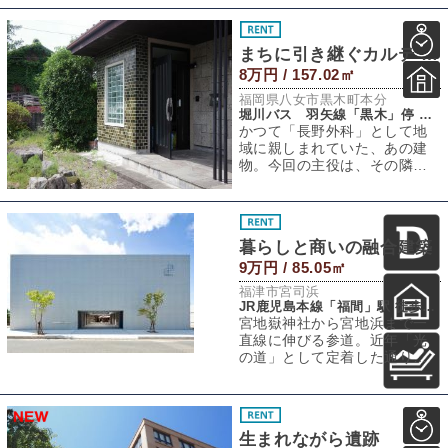
どっちにしようか
まちに引き継ぐカルテ 〜おとなり暮らしver〜
8万円 / 157.02㎡
福岡県八女市黒木町本分
堀川バス 羽矢線「黒木」停 徒歩2分
かつて「長野外科」として地
域に親しまれていた、あの建
物。今回の主役は、その隣に
静かに寄り添ってきた住まい
です。診察室や手
暮らしと商いの融合建築
9万円 / 85.05㎡
福津市宮司浜
JR鹿児島本線「福間」駅 徒歩37分
宮地嶽神社から宮地浜まで一
直線に伸びる参道。近年「光
の道」として定着した通り沿
いにあり、海まで徒歩3分くら
いの場所に位置
生まれながら遺跡