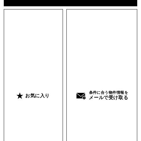
ます。無骨さは楽しみたいけど、暮らす場所とし
ての清潔感はほしい。そんな人には、うれしいギ
ャップだと思います。
共用部もきちんと整えられていて、建物全体はわ
りと落ち着いた印象です。そこからこの部屋に入
ると、急に足元から空気が変わる。そのギャップ
も悪くありません。
とはいえ、なんといっても足場板が好きかどう
か。
条件に合う物件情報を
お気に入り
メールで受け取る
まずそこです。
この床を面白がれる人に、素直に楽しんでもらい
たい一室です。