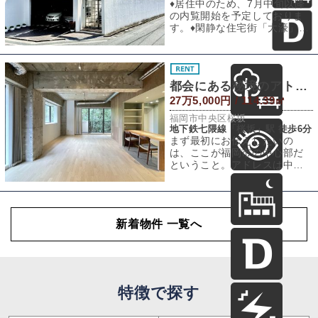
♦︎居住中のため、7月中旬以降
の内覧開始を予定しておりま
す。♦︎閑静な住宅街「大濠」に
おいて見るからに異風を放つ
モコモコ
都会にある秘境のアトリエ
27万5,000円 / 114.39㎡
福岡市中央区桜坂
地下鉄七隈線「桜坂」駅 徒歩6分
まず最初にお伝えしたいの
は、ここが福岡市の中心部だ
ということ。アドレスは中央
区桜坂。このエリアの中でも
特に緑が豊かな場所
新着物件 一覧へ
特徴で探す