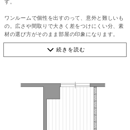
す。
ワンルームで個性を出すのって、意外と難しいも
の。広さや間取りで大きく差をつけにくい分、素
材の選び方がそのまま部屋の印象になります。
その点、この部屋はかなり分かりやすい。きれい
に整ったカチっした雰囲気でなく、足場板のどこ
かラフな雰囲気を楽しめます。
ということで、今回は足場板礼賛。
踏まれて、擦れて、少し汚れて。きれいなフロー
リングとは違う、ラフな表情があります。デニム
でいうダメージ加工に近いかもしれません。