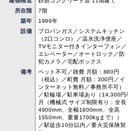
建物構造
鉄筋コンクリート造 11階建て
所在階
7階
築年
1999年
設備
プロパンガス／システムキッチン
（2口コンロ）／温水洗浄便座／
TVモニター付きインターフォン／
エレベーター／オートロック／防
犯カメラ／宅配ボックス
備考
ペット不可／雑費 月額：880円
（税込）／町費 月額：300円／イ
ンターネット無料／事務所不可）
／駐輪場／駐車場あり（14,300円/
月（機械式 サイズ制限有り：全長
4900mm、全幅1800mm、全高
1550mm、重量1700kgまで））
／駅徒歩10分以内／要火災保険契