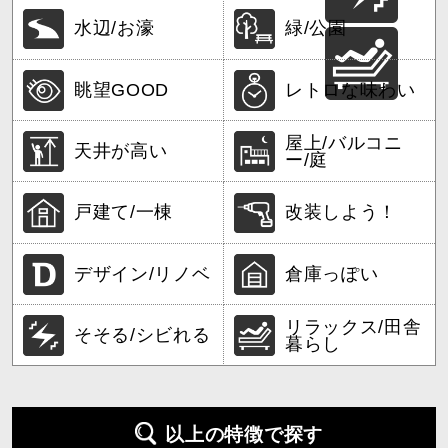
水辺/お濠
緑/公園
眺望GOOD
レトロな味わい
屋上/バルコニ
天井が高い
ー/庭
戸建て/一棟
改装しよう！
デザイン/リノベ
倉庫っぽい
リラックス/田舎
そそる/シビれる
暮らし
以上の特徴で探す