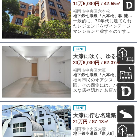
11万5,000円 / 42.55㎡
福岡市中央区六本松
地下鉄七隈線「六本松」駅 徒歩10分
一般的に、70年代に建てられ
たレジェンドをヴィンテージ
マンションと称するのです
が、実は、そこからバブル前
までにもネオ・レ
大濠に吹く、ゆるやかな新風
24万8,000円 / 62.37㎡
福岡市中央区大濠
地下鉄七隈線「六本松」駅 徒歩10分
福岡市民のオアシス、大濠公
園。その西側には、ハイセン
スな店や隠れた名店が点在
し、公園のそばらしいゆった
りとした空気が流れ
大濠に佇む名建築
21万円 / 87.13㎡
福岡市中央区大濠
地下鉄空港線「唐人町」駅 徒歩6分