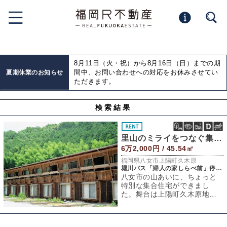
8月11日（火・祝）から8月16日（日）までの期
間中、お問い合わせへの対応をお休みさせてい
夏期休業のお知らせ
ただきます。
検索結果
里山のミライをつなぐ集合住宅
6万2,000円 / 45.54㎡
福岡県八女市上陽町久木原
堀川バス「婦人の家しらべ前」停 徒歩1分
八女市の山あいに、ちょっと
特別な集合住宅ができまし
た。舞台は上陽町久木原地
区。八女市街地から30分ほど
車を走らせるとたど