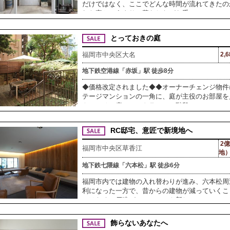
だけではなく、ここでどんな時間が流れてきたの
れた家というより、暮らしながら手
とっておきの庭
福岡市中央区大名
2,
地下鉄空港線「赤坂」駅 徒歩8分
◆価格改定されました◆◆オーナーチェンジ物件
テージマンションの一角に、庭が主役のお部屋を
やアーチの庇、エントランスの階段
RC邸宅、意匠で新境地へ
2億
福岡市中央区草香江
地
地下鉄七隈線「六本松」駅 徒歩6分
福岡市内では建物の入れ替わりが進み、六本松周
利になった一方で、昔からの建物が減っていくこ
ではなく、戸建がマンションや新し
飾らないあなたへ