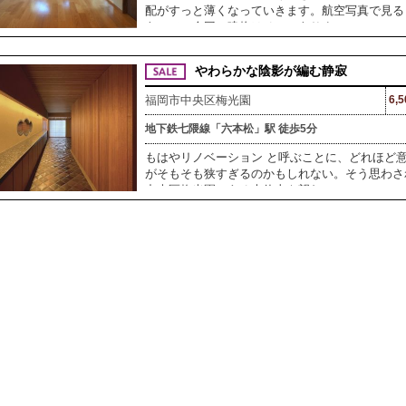
配がすっと薄くなっていきます。航空写真で見る
あって、今回の建物はそこにありま
やわらかな陰影が編む静寂
福岡市中央区梅光園
6,
地下鉄七隈線「六本松」駅 徒歩5分
もはやリノベーション と呼ぶことに、どれほど
がそもそも狭すぎるのかもしれない。そう思わさ
中央区梅光園にある大休山を望む