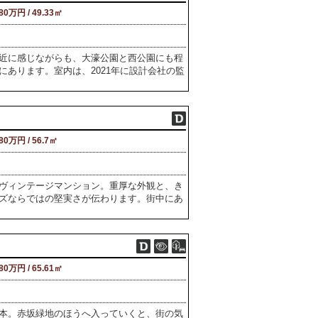
680万円 / 49.33㎡
近に感じながらも、大濠公園と西公園にも程
あります。室内は、2021年に設計会社の監
480万円 / 56.7㎡
ヴィンテージマンション。重厚な外観と、き
ズならではの堅実さが伝わります。街中にあ
680万円 / 65.61㎡
本。赤坂緑地のほうへ入っていくと、街の気