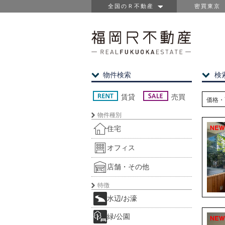
全国のＲ不動産
密買東京
物件検索
検
賃貸
売買
価格・
物件種別
住宅
オフィス
店舗・その他
特徴
水辺/お濠
緑/公園