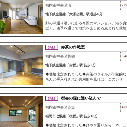
福岡市中央区港
2,
地下鉄空港線「大濠公園」駅 徒歩6分
那の津通り沿いにある今回のマンション。港を身
近く、四季を通じて散策を楽しめる恵まれた環境に
修によるリノベーションが施さ
赤茶の作戦室
福岡市中央区舞鶴
3,
地下鉄空港線「赤坂」駅 徒歩3分
◆価格改定されました◆赤茶のタイルが印象的な
ちんと手入れされた共用部を見れば、このシリー
りながら、ちゃんと存在感を保って
都会の森に迷い込んで
福岡市中央区赤坂
4,
福岡市七隈線「桜坂」駅 徒歩10分
◆価格改定されました◆けやき通りから一本、二