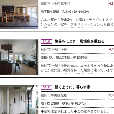
福岡市中央区草香江
4,
地下鉄七隈線「六本松」駅 徒歩3分
六本松駅から徒歩3分。お隣はドラッグストアで
ンションの一室を、フルリノベーションした住ま
が手がけています。三角屋根のガラ
境界をほどき、居場所を重ねる
福岡市中央区小笹
4,
西鉄バス「笹丘2丁目」停 徒歩5分
福岡市中央区小笹の高台。坂を上りきった先にあ
どこか空に近い感覚を持った場所に建っています
ンのイメージを心地よく裏切る空間
描くように、暮らす家
福岡市中央区桜坂
2,
地下鉄七隈線「桜坂」駅 徒歩7分
◆価格改定されました◆この家を見ていると、「