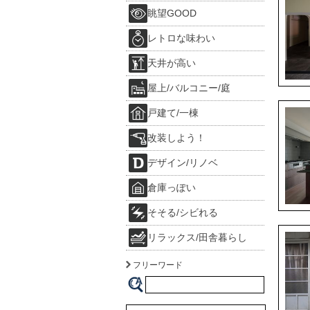
眺望GOOD
レトロな味わい
天井が高い
屋上/バルコニー/庭
戸建て/一棟
改装しよう！
デザイン/リノベ
倉庫っぽい
そそる/シビれる
リラックス/田舎暮らし
フリーワード