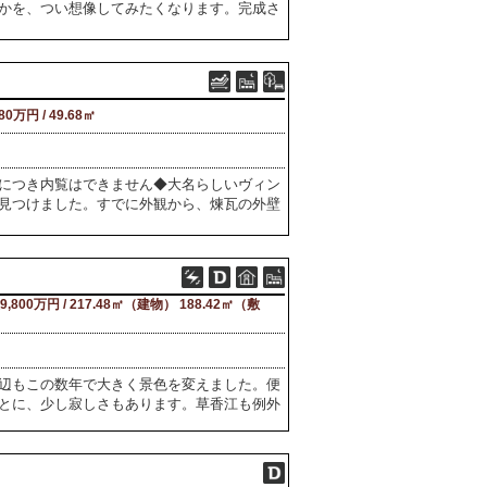
かを、つい想像してみたくなります。完成さ
680万円 / 49.68㎡
につき内覧はできません◆大名らしいヴィン
見つけました。すでに外観から、煉瓦の外壁
9,800万円 / 217.48㎡（建物） 188.42㎡（敷
）
辺もこの数年で大きく景色を変えました。便
とに、少し寂しさもあります。草香江も例外