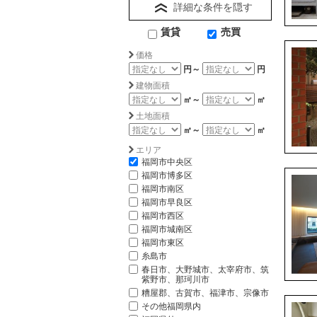
詳細な条件を隠す
賃貸
売買
価格
円～
円
建物面積
㎡～
㎡
土地面積
㎡～
㎡
エリア
福岡市中央区
福岡市博多区
福岡市南区
福岡市早良区
福岡市西区
福岡市城南区
福岡市東区
糸島市
春日市、大野城市、太宰府市、筑
紫野市、那珂川市
糟屋郡、古賀市、福津市、宗像市
その他福岡県内