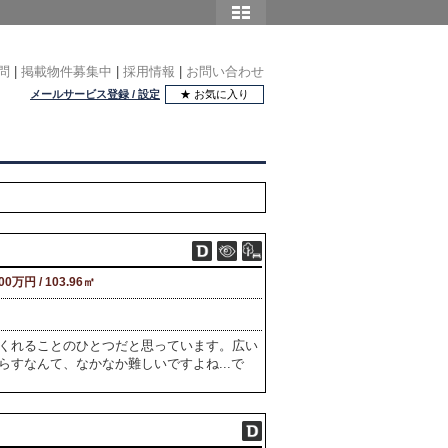
問
|
掲載物件募集中
|
採用情報
|
お問い合わせ
メールサービス登録 / 設定
★ お気に入り
400万円 / 103.96㎡
くれることのひとつだと思っています。広い
すなんて、なかなか難しいですよね...で