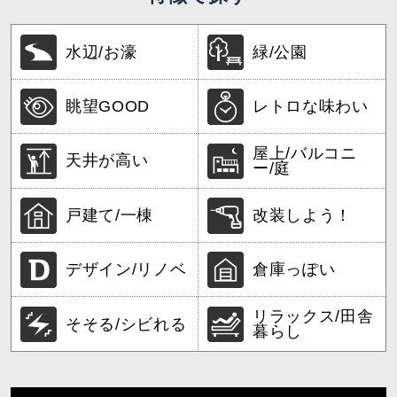
水辺/お濠
緑/公園
眺望GOOD
レトロな味わい
屋上/バルコニ
天井が高い
ー/庭
戸建て/一棟
改装しよう！
デザイン/リノベ
倉庫っぽい
リラックス/田舎
そそる/シビれる
暮らし