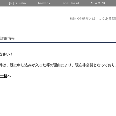
[R] studio
toolbox
real local
REWORK
福岡R不動産とは
|
よくある質
件詳細情報
なさい！
件は、既に申し込みが入った等の理由により、現在非公開となっており
一覧
へ