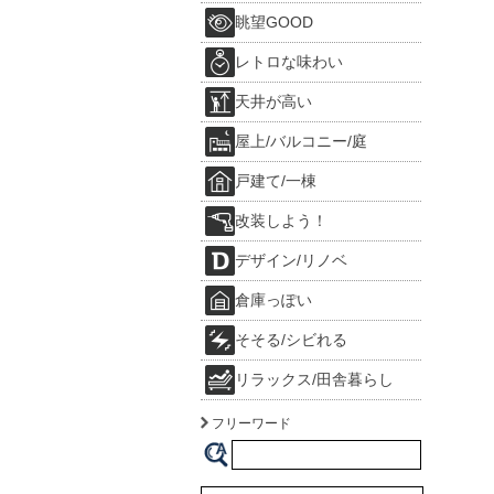
眺望GOOD
レトロな味わい
天井が高い
屋上/バルコニー/庭
戸建て/一棟
改装しよう！
デザイン/リノベ
倉庫っぽい
そそる/シビれる
リラックス/田舎暮らし
フリーワード