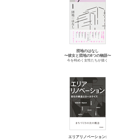
団地のはなし
〜彼女と団地の8つの物語〜
今を時めく女性たちが描く
エリアリノベーション: