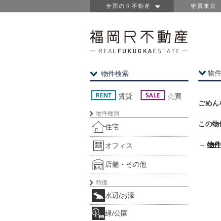
全国のＲ不動産
密買東京
物
物件検索
賃貸
売買
ごめん
物件種別
この物
住宅
→
物件
オフィス
店舗・その他
特徴
水辺/お濠
緑/公園