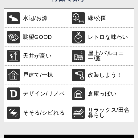
水辺/お濠
緑/公園
眺望GOOD
レトロな味わい
屋上/バルコニ
天井が高い
ー/庭
戸建て/一棟
改装しよう！
デザイン/リノベ
倉庫っぽい
リラックス/田舎
そそる/シビれる
暮らし