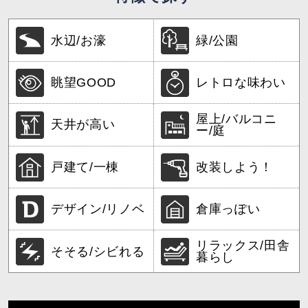
水辺/お濠
緑/公園
眺望GOOD
レトロな味わい
屋上/バルコニ
天井が高い
ー/庭
戸建て/一棟
改装しよう！
デザイン/リノベ
倉庫っぽい
リラックス/田舎
そそる/シビれる
暮らし