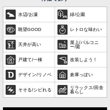
水辺/お濠
緑/公園
眺望GOOD
レトロな味わい
屋上/バルコニ
天井が高い
ー/庭
戸建て/一棟
改装しよう！
デザイン/リノベ
倉庫っぽい
リラックス/田舎
そそる/シビれる
暮らし