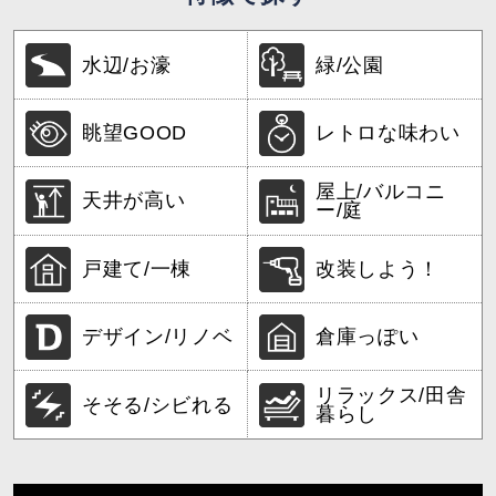
水辺/お濠
緑/公園
眺望GOOD
レトロな味わい
屋上/バルコニ
天井が高い
ー/庭
戸建て/一棟
改装しよう！
デザイン/リノベ
倉庫っぽい
リラックス/田舎
そそる/シビれる
暮らし