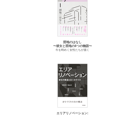
団地のはなし
〜彼女と団地の8つの物語〜
今を時めく女性たちが描く
エリアリノベーション: