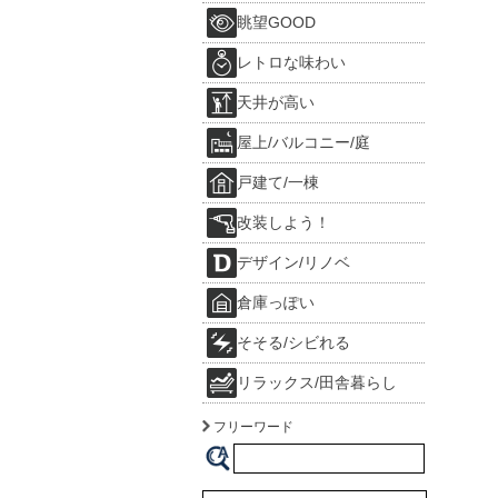
眺望GOOD
レトロな味わい
天井が高い
屋上/バルコニー/庭
戸建て/一棟
改装しよう！
デザイン/リノベ
倉庫っぽい
そそる/シビれる
リラックス/田舎暮らし
フリーワード