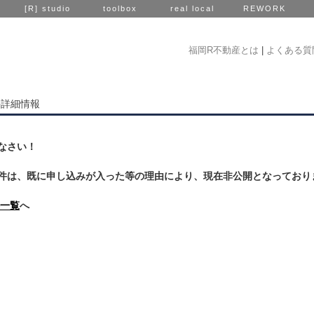
[R] studio
toolbox
real local
REWORK
福岡R不動産とは
|
よくある質
件詳細情報
なさい！
件は、既に申し込みが入った等の理由により、現在非公開となっており
一覧
へ