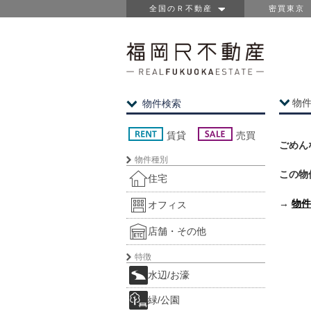
全国のＲ不動産
密買東京
物
物件検索
賃貸
売買
ごめん
物件種別
この物
住宅
→
物件
オフィス
店舗・その他
特徴
水辺/お濠
緑/公園