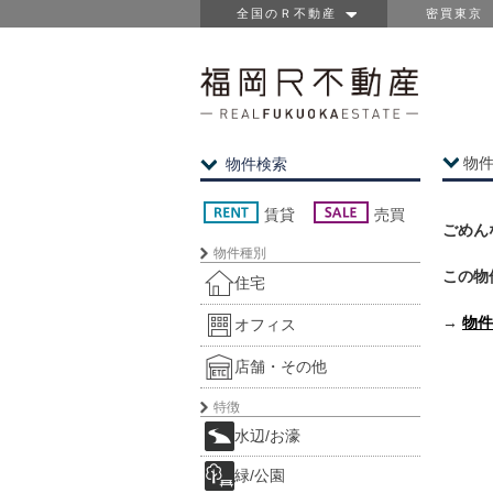
全国のＲ不動産
密買東京
物
物件検索
賃貸
売買
ごめん
物件種別
この物
住宅
→
物件
オフィス
店舗・その他
特徴
水辺/お濠
緑/公園