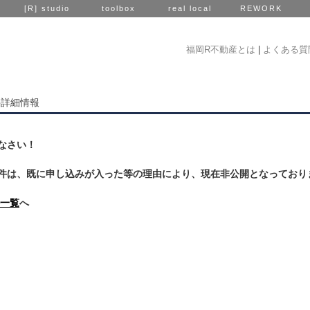
[R] studio
toolbox
real local
REWORK
福岡R不動産とは
|
よくある質
件詳細情報
なさい！
件は、既に申し込みが入った等の理由により、現在非公開となっており
一覧
へ