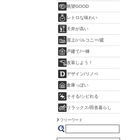
眺望GOOD
レトロな味わい
天井が高い
屋上/バルコニー/庭
戸建て/一棟
改装しよう！
デザイン/リノベ
倉庫っぽい
そそる/シビれる
リラックス/田舎暮らし
フリーワード