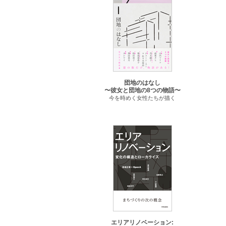
団地のはなし
〜彼女と団地の8つの物語〜
今を時めく女性たちが描く
エリアリノベーション: